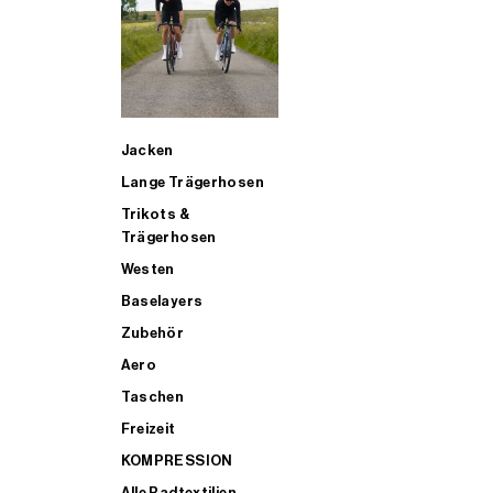
SUP
Jacken
ALLE TRIATHLONARTIKEL FÜR MÄNNER KAUFEN
Lange Trägerhosen
Trikots &
Trägerhosen
Westen
Baselayers
Zubehör
Aero
Taschen
Freizeit
KOMPRESSION
Alle Radtextilien