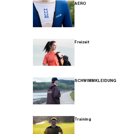
AERO
Freizeit
SCHWIMMKLEIDUNG
Training