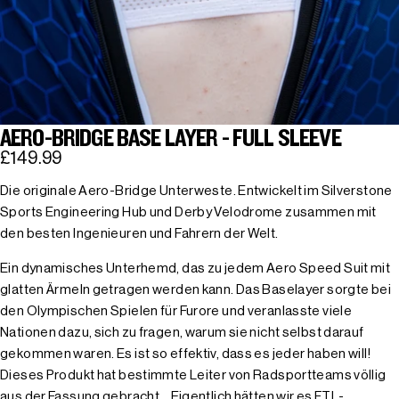
AERO-BRIDGE BASE LAYER - FULL SLEEVE
£149.99
Die originale Aero-Bridge Unterweste. Entwickelt im Silverstone
Sports Engineering Hub und Derby Velodrome zusammen mit
den besten Ingenieuren und Fahrern der Welt.
Ein dynamisches Unterhemd, das zu jedem Aero Speed Suit mit
glatten Ärmeln getragen werden kann. Das Baselayer sorgte bei
den Olympischen Spielen für Furore und veranlasste viele
Nationen dazu, sich zu fragen, warum sie nicht selbst darauf
gekommen waren. Es ist so effektiv, dass es jeder haben will!
Dieses Produkt hat bestimmte Leiter von Radsportteams völlig
aus der Fassung gebracht... Eigentlich hätten wir es FTL-