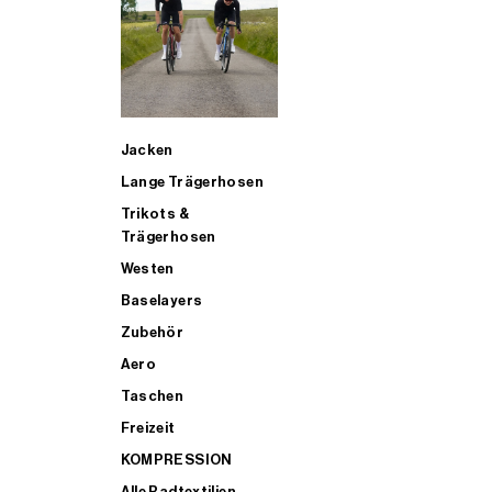
SUP
Jacken
ALLE TRIATHLONARTIKEL FÜR MÄNNER KAUFEN
Lange Trägerhosen
Trikots &
Trägerhosen
Westen
Baselayers
Zubehör
Aero
Taschen
Freizeit
KOMPRESSION
Alle Radtextilien