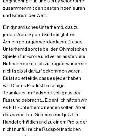
Engineering Hub und Derby Velodrome
zusammen mit den besten Ingenieuren
und Fahrern der Welt.
Ein dynamisches Unterhemd, das zu
jedem Aero Speed Suit mit glatten
Ärmeln getragen werden kann. Dieses
Unterhemd sorgte bei den Olympischen
Spielen für Furore und veranlasste viele
Nationen dazu, sich zu fragen, warum sie
nicht selbst darauf gekommen waren.
Es ist so effektiv, dass es jeder haben
will! Dieses Produkt hat einige
Teamleiter im Radsport völlig aus der
Fassung gebracht... Eigentlich hätten wir
es FTL-Unterhemd nennen sollen. Aber
das schnellste Geheimnis ist jetzt im
Handel erhältlich und zu einem Preis, der
nicht nur für reiche Radsportnationen