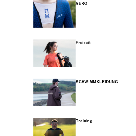
AERO
Freizeit
SCHWIMMKLEIDUNG
Training