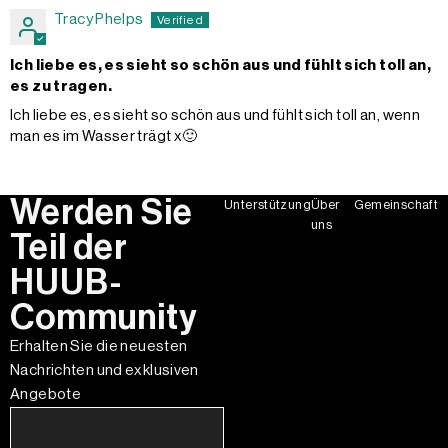
Tracy Phelps
Ich liebe es, es sieht so schön aus und fühlt sich toll an,
es zu tragen.
Ich liebe es, es sieht so schön aus und fühlt sich toll an, wenn
man es im Wasser trägt x🙂
Werden Sie
Unterstützung
Über
Gemeinschaft
uns
Teil der
HUUB-
Community
Erhalten Sie die neuesten
Nachrichten und exklusiven
Angebote