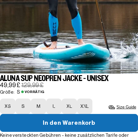
ALUNA SUP NEOPREN JACKE - UNISEX
49,99 £
129,99 £
S
Größe:
VORRÄTIG
XS
S
M
L
XL
XXL
Size Guide
In den Warenkorb
Keine versteckten Gebühren – keine zusätzlichen Tarife oder