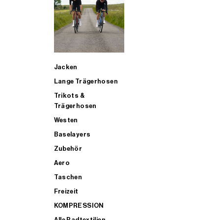
SUP
Jacken
ALLE TRIATHLONARTIKEL FÜR MÄNNER KAUFEN
Lange Trägerhosen
Trikots &
Trägerhosen
Westen
Baselayers
Zubehör
Aero
Taschen
Freizeit
KOMPRESSION
Alle Radtextilien