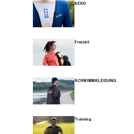
AERO
Freizeit
SCHWIMMKLEIDUNG
Training