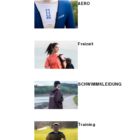
AERO
Freizeit
SCHWIMMKLEIDUNG
Training