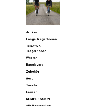
SUP
Jacken
ALLE TRIATHLONARTIKEL FÜR MÄNNER KAUFEN
Lange Trägerhosen
Trikots &
Trägerhosen
Westen
Baselayers
Zubehör
Aero
Taschen
Freizeit
KOMPRESSION
Alle Radtextilien