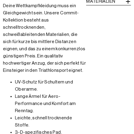
MATERIALIEN
Deine Wettkampfkleidung muss ein
Gleichgewicht sein. Unsere Commit-
Kollektion besteht aus
schnelltrocknenden,
schweißableitenden Materialien, die
sich für kurze bis mittlere Distanzen
eignen, und das zu einem konkurrenzlos
günstigen Preis. Ein qualitativ
hochwertiger Anzug, der sich perfekt für
Einsteiger in den Triathlonsport eignet.
UV-Schutz für Schultern und
Oberarme.
Lange Ärmel für Aero-
Performance und Komfort am
Renntag.
Leichte, schnell trocknende
Stoffe.
3-D-spezifisches Pad.