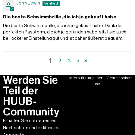
Jerry Lewin
Die beste Schwimmbrille, die ich je gekauft habe
Die beste Schwimmbrille, die ich je gekauft habe. Dank der
perfekten Passform, die ich je gefunden habe, sitzt sie auch
bei lockerer Einstellung gut und ist daher äußerst bequem.
1
2
3
Werden Sie
Unterstützung
Über
Gemeinschaft
uns
Teil der
HUUB-
Community
Erhalten Sie die neuesten
Nachrichten und exklusiven