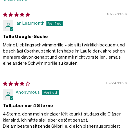
Sort by
07/27/2026
Ian Learmonth
Tolle Google-Suche
Meine Lieblingsschwimmbrille – sie sitzt wirklich bequem und
beschlägt überhaupt nicht. Ich habe im Laufe der Jahre schon
mehrere davon gehabt und kann mir nicht vorstellen, jemals
eine andere Schwimmbrille zu kaufen.
07/24/2026
Anonymous
Toll, aber nur 4 Sterne
4 Sterne, denn mein einziger Kritikpunkt ist, dass die Gläser
klar sind. Ich hätte sie lieber getönt gehabt.
Die am besten sitzende Skibrille, die ich bisher ausprobiert