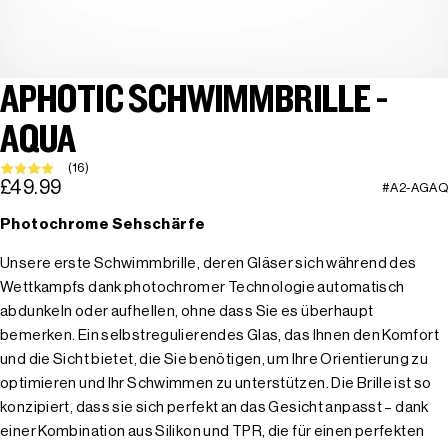
APHOTIC SCHWIMMBRILLE -
AQUA
(16)
£49.99
#A2-AGAQ
Photochrome Sehschärfe
Unsere erste Schwimmbrille, deren Gläser sich während des
Wettkampfs dank photochromer Technologie automatisch
abdunkeln oder aufhellen, ohne dass Sie es überhaupt
bemerken. Ein selbstregulierendes Glas, das Ihnen den Komfort
und die Sicht bietet, die Sie benötigen, um Ihre Orientierung zu
optimieren und Ihr Schwimmen zu unterstützen. Die Brille ist so
konzipiert, dass sie sich perfekt an das Gesicht anpasst – dank
einer Kombination aus Silikon und TPR, die für einen perfekten