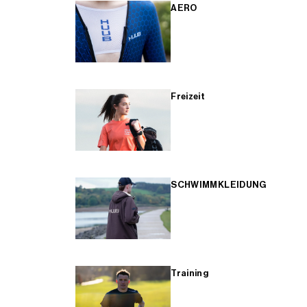
AERO
Freizeit
SCHWIMMKLEIDUNG
Training