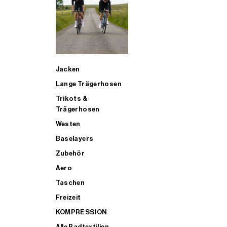
SUP
Jacken
ALLE TRIATHLONARTIKEL FÜR MÄNNER KAUFEN
Lange Trägerhosen
Trikots &
Trägerhosen
Westen
Baselayers
Zubehör
Aero
Taschen
Freizeit
KOMPRESSION
Alle Radtextilien