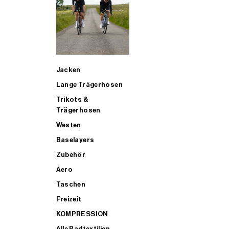
SUP
Jacken
ALLE TRIATHLONARTIKEL FÜR MÄNNER KAUFEN
Lange Trägerhosen
Trikots &
Trägerhosen
Westen
Baselayers
Zubehör
Aero
Taschen
Freizeit
KOMPRESSION
Alle Radtextilien