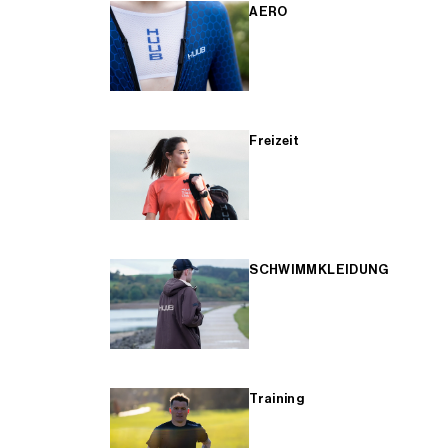
AERO
Freizeit
SCHWIMMKLEIDUNG
Training