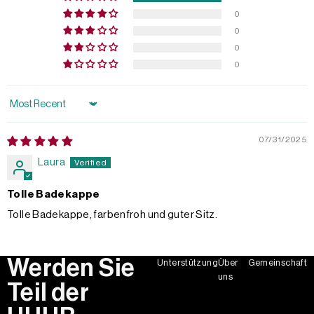
0
0
0
0
Sort by
07/31/2025
Laura
Tolle Badekappe
Tolle Badekappe, farbenfroh und guter Sitz.
Werden Sie
Unterstützung
Über
Gemeinschaft
uns
Teil der