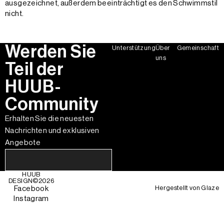
ausgezeichnet, außerdem beeinträchtigt es den Schwimmstil
nicht.
Werden Sie
Unterstützung
Über
Gemeinschaft
uns
Teil der
HUUB-
Community
Erhalten Sie die neuesten
Nachrichten und exklusiven
Angebote
HUUB
DESIGN©
2026
Hergestellt von
Glaze
Facebook
Instagram