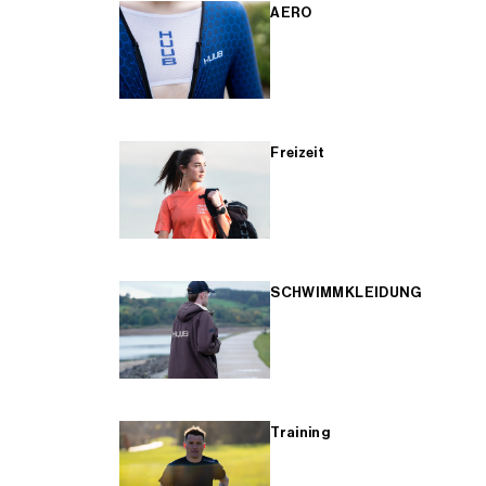
AERO
Freizeit
SCHWIMMKLEIDUNG
Training