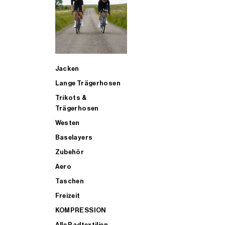
SUP
Jacken
ALLE TRIATHLONARTIKEL FÜR MÄNNER KAUFEN
Lange Trägerhosen
Trikots &
Trägerhosen
Westen
Baselayers
Zubehör
Aero
Taschen
Freizeit
KOMPRESSION
Alle Radtextilien