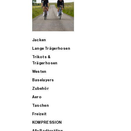
SUP
Jacken
ALLE TRIATHLONARTIKEL FÜR MÄNNER KAUFEN
Lange Trägerhosen
Trikots &
Trägerhosen
Westen
Baselayers
Zubehör
Aero
Taschen
Freizeit
KOMPRESSION
Alle Radtextilien