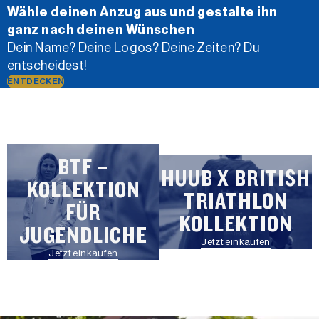
Wähle deinen Anzug aus und gestalte ihn
ganz nach deinen Wünschen
Dein Name? Deine Logos? Deine Zeiten? Du
entscheidest!
ENTDECKEN
BTF –
HUUB X BRITISH
KOLLEKTION
TRIATHLON
FÜR
KOLLEKTION
JUGENDLICHE
Jetzt einkaufen
Jetzt einkaufen