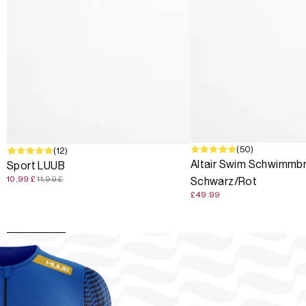
(50)
SALE
(12)
Altair Swim Schwimmbri
Sport LUUB
10,99 £
11,99 £
Schwarz/Rot
£49.99