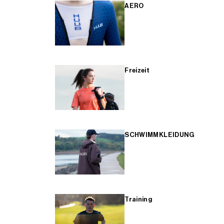
AERO
Freizeit
SCHWIMMKLEIDUNG
Training