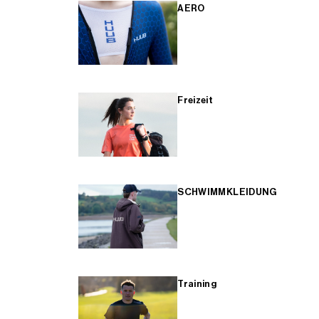
AERO
Freizeit
SCHWIMMKLEIDUNG
Training