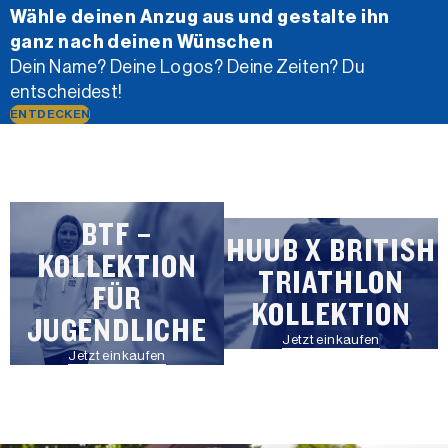
Wähle deinen Anzug aus und gestalte ihn
ganz nach deinen Wünschen
Dein Name? Deine Logos? Deine Zeiten? Du
entscheidest!
ENTDECKEN
BTF –
HUUB X BRITISH
KOLLEKTION
TRIATHLON
FÜR
KOLLEKTION
JUGENDLICHE
Jetzt einkaufen
Jetzt einkaufen