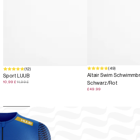
(49)
SALE
(12)
Altair Swim Schwimmbri
Sport LUUB
10,99 £
11,99 £
Schwarz/Rot
£49.99