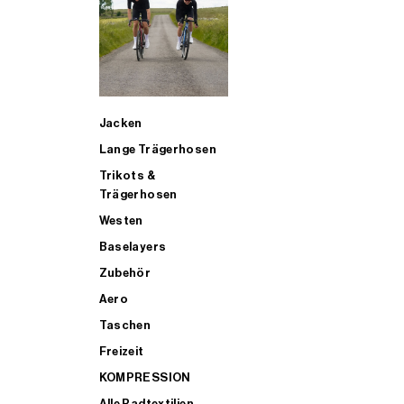
SUP
Jacken
ALLE TRIATHLONARTIKEL FÜR MÄNNER KAUFEN
Lange Trägerhosen
Trikots &
Trägerhosen
Westen
Baselayers
Zubehör
Aero
Taschen
Freizeit
KOMPRESSION
Alle Radtextilien