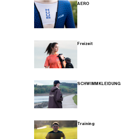
AERO
Freizeit
SCHWIMMKLEIDUNG
Training