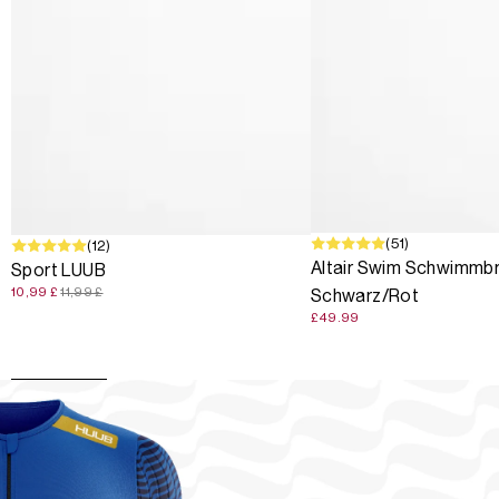
(51)
SALE
(12)
Altair Swim Schwimmbri
Sport LUUB
10,99 £
11,99 £
Schwarz/Rot
£49.99