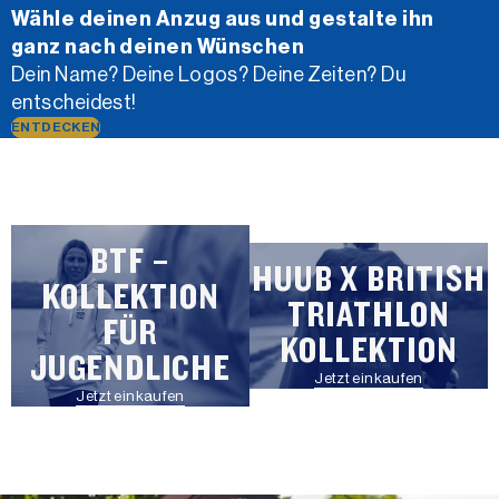
Wähle deinen Anzug aus und gestalte ihn
ganz nach deinen Wünschen
Dein Name? Deine Logos? Deine Zeiten? Du
entscheidest!
ENTDECKEN
BTF –
HUUB X BRITISH
KOLLEKTION
TRIATHLON
FÜR
KOLLEKTION
JUGENDLICHE
Jetzt einkaufen
Jetzt einkaufen