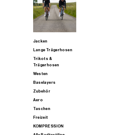
SUP
Jacken
ALLE TRIATHLONARTIKEL FÜR MÄNNER KAUFEN
Lange Trägerhosen
Trikots &
Trägerhosen
Westen
Baselayers
Zubehör
Aero
Taschen
Freizeit
KOMPRESSION
Alle Radtextilien