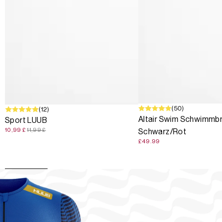
(50)
SALE
(12)
Altair Swim Schwimmbri
Sport LUUB
10,99 £
11,99 £
Schwarz/Rot
£49.99