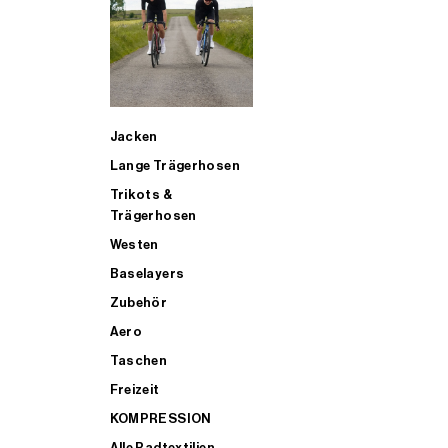
SUP
Jacken
ALLE TRIATHLONARTIKEL FÜR MÄNNER KAUFEN
Lange Trägerhosen
Trikots &
Trägerhosen
Westen
Baselayers
Zubehör
Aero
Taschen
Freizeit
KOMPRESSION
Alle Radtextilien