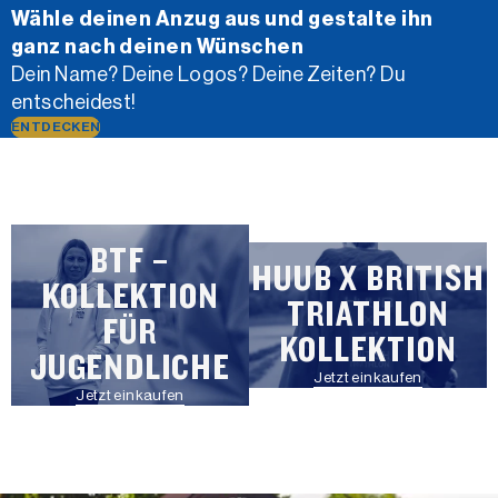
Wähle deinen Anzug aus und gestalte ihn
ganz nach deinen Wünschen
Dein Name? Deine Logos? Deine Zeiten? Du
entscheidest!
ENTDECKEN
BTF –
HUUB X BRITISH
KOLLEKTION
TRIATHLON
FÜR
KOLLEKTION
JUGENDLICHE
Jetzt einkaufen
Jetzt einkaufen