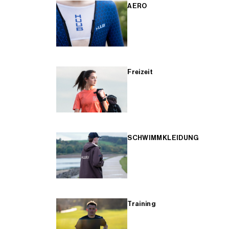
AERO
Freizeit
SCHWIMMKLEIDUNG
Training