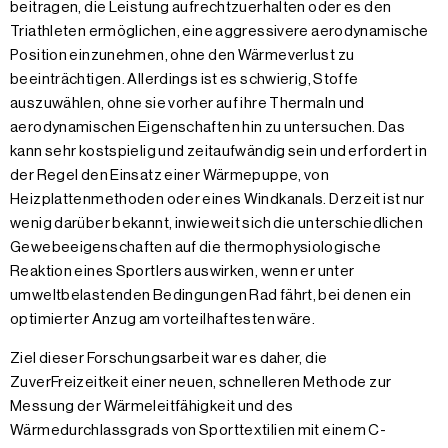
beitragen, die Leistung aufrechtzuerhalten oder es den
Triathleten ermöglichen, eine aggressivere aerodynamische
Position einzunehmen, ohne den Wärmeverlust zu
beeinträchtigen. Allerdings ist es schwierig, Stoffe
auszuwählen, ohne sie vorher auf ihre Thermaln und
aerodynamischen Eigenschaften hin zu untersuchen. Das
kann sehr kostspielig und zeitaufwändig sein und erfordert in
der Regel den Einsatz einer Wärmepuppe, von
Heizplattenmethoden oder eines Windkanals. Derzeit ist nur
wenig darüber bekannt, inwieweit sich die unterschiedlichen
Gewebeeigenschaften auf die thermophysiologische
Reaktion eines Sportlers auswirken, wenn er unter
umweltbelastenden Bedingungen Rad fährt, bei denen ein
optimierter Anzug am vorteilhaftesten wäre.
Ziel dieser Forschungsarbeit war es daher, die
ZuverFreizeitkeit einer neuen, schnelleren Methode zur
Messung der Wärmeleitfähigkeit und des
Wärmedurchlassgrads von Sporttextilien mit einem C-