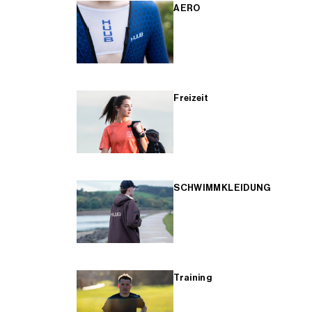
AERO
Freizeit
SCHWIMMKLEIDUNG
Training