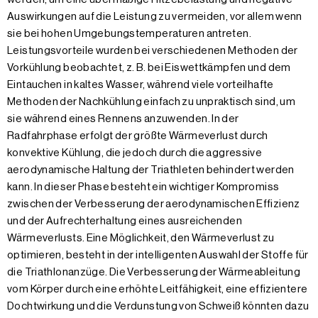
Auswirkungen auf die Leistung zu vermeiden, vor allem wenn
sie bei hohen Umgebungstemperaturen antreten.
Leistungsvorteile wurden bei verschiedenen Methoden der
Vorkühlung beobachtet, z. B. bei Eiswettkämpfen und dem
Eintauchen in kaltes Wasser, während viele vorteilhafte
Methoden der Nachkühlung einfach zu unpraktisch sind, um
sie während eines Rennens anzuwenden. In der
Radfahrphase erfolgt der größte Wärmeverlust durch
konvektive Kühlung, die jedoch durch die aggressive
aerodynamische Haltung der Triathleten behindert werden
kann. In dieser Phase besteht ein wichtiger Kompromiss
zwischen der Verbesserung der aerodynamischen Effizienz
und der Aufrechterhaltung eines ausreichenden
Wärmeverlusts. Eine Möglichkeit, den Wärmeverlust zu
optimieren, besteht in der intelligenten Auswahl der Stoffe für
die Triathlonanzüge. Die Verbesserung der Wärmeableitung
vom Körper durch eine erhöhte Leitfähigkeit, eine effizientere
Dochtwirkung und die Verdunstung von Schweiß könnten dazu