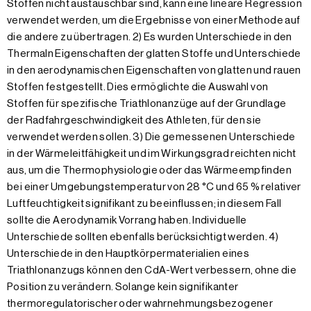
Stoffen nicht austauschbar sind, kann eine lineare Regression
verwendet werden, um die Ergebnisse von einer Methode auf
die andere zu übertragen. 2) Es wurden Unterschiede in den
Thermaln Eigenschaften der glatten Stoffe und Unterschiede
in den aerodynamischen Eigenschaften von glatten und rauen
Stoffen festgestellt. Dies ermöglichte die Auswahl von
Stoffen für spezifische Triathlonanzüge auf der Grundlage
der Radfahrgeschwindigkeit des Athleten, für den sie
verwendet werden sollen. 3) Die gemessenen Unterschiede
in der Wärmeleitfähigkeit und im Wirkungsgrad reichten nicht
aus, um die Thermophysiologie oder das Wärmeempfinden
bei einer Umgebungstemperatur von 28 °C und 65 % relativer
Luftfeuchtigkeit signifikant zu beeinflussen; in diesem Fall
sollte die Aerodynamik Vorrang haben. Individuelle
Unterschiede sollten ebenfalls berücksichtigt werden. 4)
Unterschiede in den Hauptkörpermaterialien eines
Triathlonanzugs können den CdA-Wert verbessern, ohne die
Position zu verändern. Solange kein signifikanter
thermoregulatorischer oder wahrnehmungsbezogener