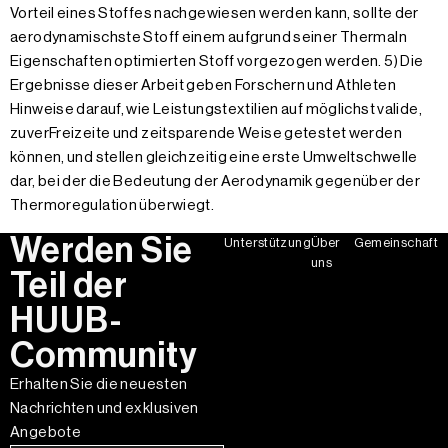
Vorteil eines Stoffes nachgewiesen werden kann, sollte der
aerodynamischste Stoff einem aufgrund seiner Thermaln
Eigenschaften optimierten Stoff vorgezogen werden. 5) Die
Ergebnisse dieser Arbeit geben Forschern und Athleten
Hinweise darauf, wie Leistungstextilien auf möglichst valide,
zuverFreizeite und zeitsparende Weise getestet werden
können, und stellen gleichzeitig eine erste Umweltschwelle
dar, bei der die Bedeutung der Aerodynamik gegenüber der
Thermoregulation überwiegt.
Werden Sie
Unterstützung
Über
Gemeinschaft
uns
Teil der
HUUB-
Community
Erhalten Sie die neuesten
Nachrichten und exklusiven
Angebote