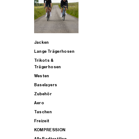
SUP
Jacken
ALLE TRIATHLONARTIKEL FÜR MÄNNER KAUFEN
Lange Trägerhosen
Trikots &
Trägerhosen
Westen
Baselayers
Zubehör
Aero
Taschen
Freizeit
KOMPRESSION
Alle Radtextilien