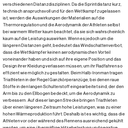
verschiedenen Distanzdisziplinen. Da die Sprintdistanz kurz,
technisch anspruchsvoll und für den Wettkampf zugelassen
ist, werden die Auswirkungen der Materialien auf die
Thermoregulation und die Aerodynamik der Athleten selbst
bei warmem Wetter kaum beachtet, da sie sich wahrscheinlich
kaum auf die Leistung auswirken. Wenn es jedoch um die
längeren Distanzen geht, bedeutet das Windschattenverbot,
dass die Wettkämpfer keinen aerodynamischen Vorteil
voneinander haben und sich auf ihre eigene Position und das
Design ihrer Kleidung verlassen müssen, um ihr Radfahren so
effizient wie möglich zu gestalten. Beim Halb-Ironman tragen
Triathleten in der Regel Ganzkörperanzüge, bei denen raue
Stoffe in den langen Schulterstoff eingearbeitet sind, der den
Arm bis zu den Ellbogen bedeckt, um die Aerodynamik zu
verbessern. Auf dieser langen Strecke bringen Triathleten
über einen längeren Zeitraum hohe Leistungen, was zu einer
hohen Wärmeproduktion führt. Deshalb ist es wichtig, dass die
Athleten vor oder während des Rennens ausreichend gekühlt
werden, um eine übermäßige Hitzebelastung und negative