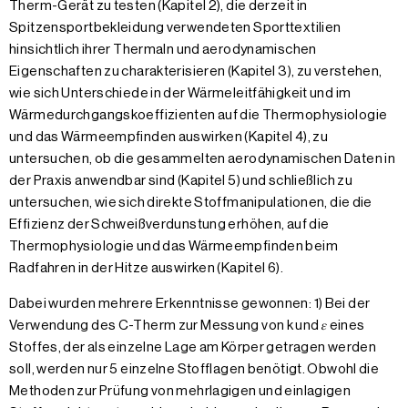
Therm-Gerät zu testen (Kapitel 2), die derzeit in
Spitzensportbekleidung verwendeten Sporttextilien
hinsichtlich ihrer Thermaln und aerodynamischen
Eigenschaften zu charakterisieren (Kapitel 3), zu verstehen,
wie sich Unterschiede in der Wärmeleitfähigkeit und im
Wärmedurchgangskoeffizienten auf die Thermophysiologie
und das Wärmeempfinden auswirken (Kapitel 4), zu
untersuchen, ob die gesammelten aerodynamischen Daten in
der Praxis anwendbar sind (Kapitel 5) und schließlich zu
untersuchen, wie sich direkte Stoffmanipulationen, die die
Effizienz der Schweißverdunstung erhöhen, auf die
Thermophysiologie und das Wärmeempfinden beim
Radfahren in der Hitze auswirken (Kapitel 6).
Dabei wurden mehrere Erkenntnisse gewonnen: 1) Bei der
Verwendung des C-Therm zur Messung von k und 𝜀 eines
Stoffes, der als einzelne Lage am Körper getragen werden
soll, werden nur 5 einzelne Stofflagen benötigt. Obwohl die
Methoden zur Prüfung von mehrlagigen und einlagigen