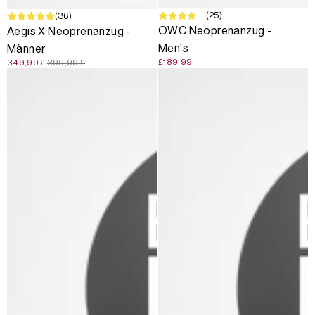
(25)
SALE
(36)
OWC Neoprenanzug -
Aegis X Neoprenanzug -
Men's
Männer
£189.99
349,99 £
399,99 £