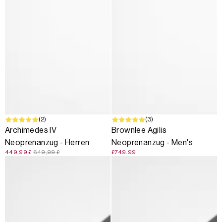
SALE
(2)
(3)
Archimedes IV
Brownlee Agilis
Neoprenanzug - Herren
Neoprenanzug - Men's
449,99 £
649,99 £
£749.99