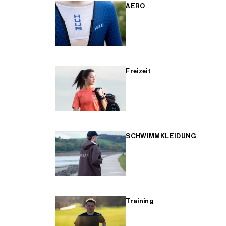
AERO
Freizeit
SCHWIMMKLEIDUNG
Training