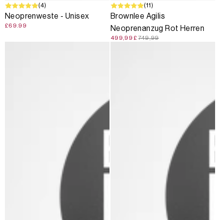
(4)
SALE
(11)
Neoprenweste - Unisex
Brownlee Agilis
£69.99
Neoprenanzug Rot Herren
499,99 £
749,99