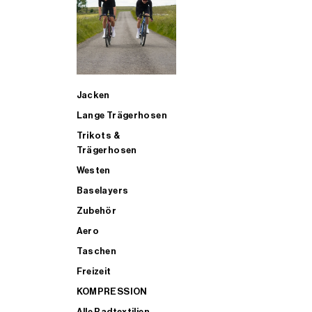
SUP
Jacken
ALLE TRIATHLONARTIKEL FÜR MÄNNER KAUFEN
Lange Trägerhosen
Trikots &
Trägerhosen
Westen
Baselayers
Zubehör
Aero
Taschen
Freizeit
KOMPRESSION
Alle Radtextilien