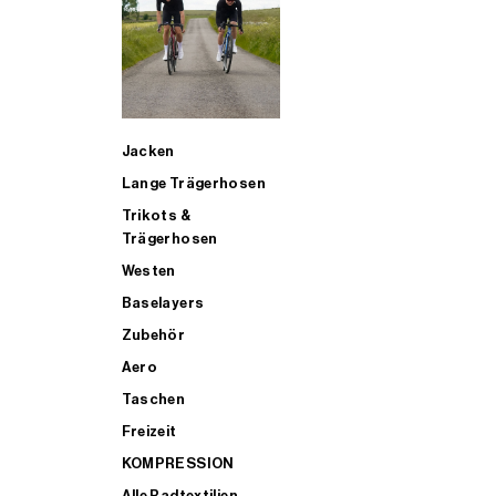
SUP
Jacken
ALLE TRIATHLONARTIKEL FÜR MÄNNER KAUFEN
Lange Trägerhosen
Trikots &
Trägerhosen
Westen
Baselayers
Zubehör
Aero
Taschen
Freizeit
KOMPRESSION
Alle Radtextilien