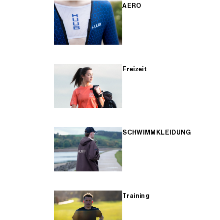
AERO
Freizeit
SCHWIMMKLEIDUNG
Training