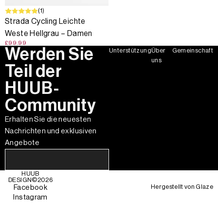
(1)
Strada Cycling Leichte
Weste Hellgrau – Damen
£99.99
Werden Sie
Unterstützung
Über
Gemeinschaft
uns
Teil der
HUUB-
Community
Erhalten Sie die neuesten
Nachrichten und exklusiven
Angebote
HUUB
DESIGN©
2026
Hergestellt von
Glaze
Facebook
Instagram