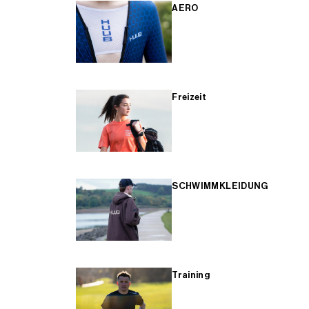
AERO
Freizeit
SCHWIMMKLEIDUNG
Training