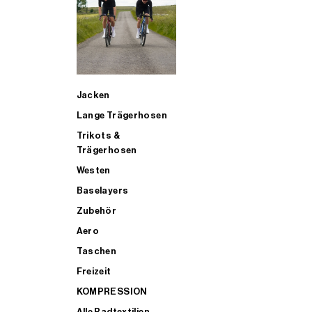
SUP
Jacken
ALLE TRIATHLONARTIKEL FÜR MÄNNER KAUFEN
Lange Trägerhosen
Trikots &
Trägerhosen
Westen
Baselayers
Zubehör
Aero
Taschen
Freizeit
KOMPRESSION
Alle Radtextilien