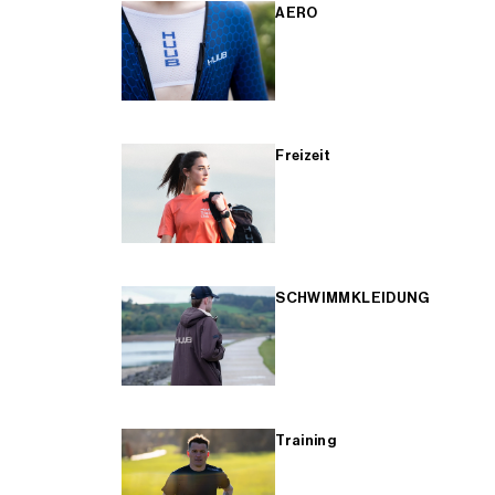
AERO
Freizeit
SCHWIMMKLEIDUNG
Training