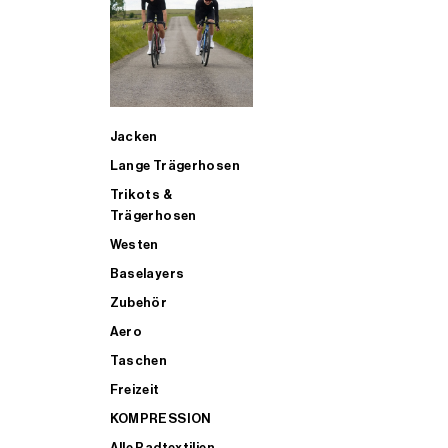
SUP
Jacken
ALLE TRIATHLONARTIKEL FÜR MÄNNER KAUFEN
Lange Trägerhosen
Trikots &
Trägerhosen
Westen
Baselayers
Zubehör
Aero
Taschen
Freizeit
KOMPRESSION
Alle Radtextilien