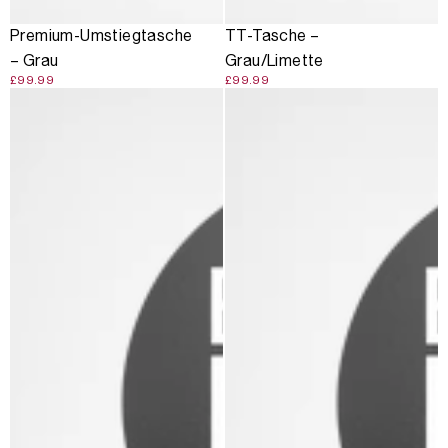
Premium-Umstiegtasche
TT-Tasche –
– Grau
Grau/Limette
£99.99
£99.99