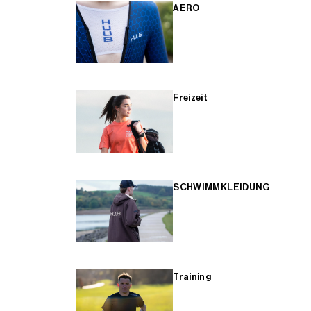
AERO
Freizeit
SCHWIMMKLEIDUNG
Training