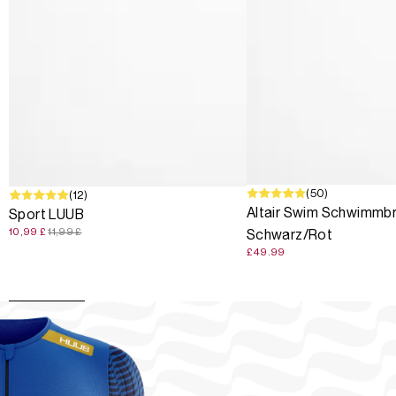
(50)
SALE
(12)
Altair Swim Schwimmbri
Sport LUUB
10,99 £
11,99 £
Schwarz/Rot
£49.99