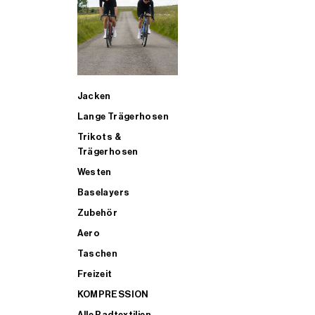
SUP
Jacken
ALLE TRIATHLONARTIKEL FÜR MÄNNER KAUFEN
Lange Trägerhosen
Trikots &
Trägerhosen
Westen
Baselayers
Zubehör
Aero
Taschen
Freizeit
KOMPRESSION
Alle Radtextilien