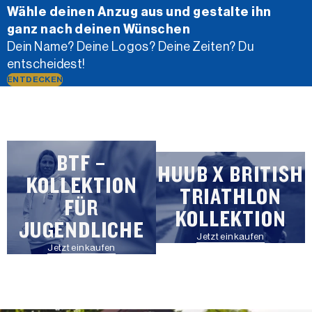
Wähle deinen Anzug aus und gestalte ihn
ganz nach deinen Wünschen
Dein Name? Deine Logos? Deine Zeiten? Du
entscheidest!
ENTDECKEN
BTF –
HUUB X BRITISH
KOLLEKTION
TRIATHLON
FÜR
KOLLEKTION
JUGENDLICHE
Jetzt einkaufen
Jetzt einkaufen