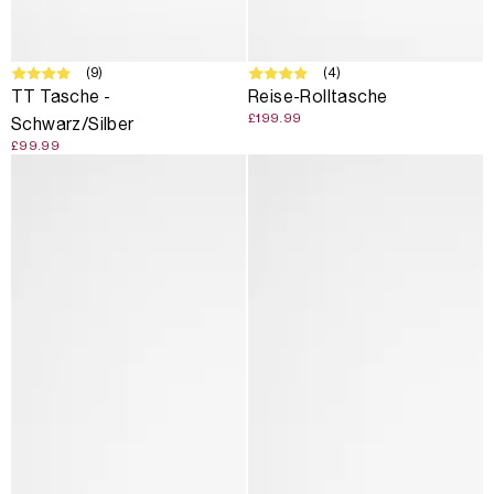
AUSVERKAUFT
(9)
(4)
TT Tasche -
Reise-Rolltasche
£199.99
Schwarz/Silber
£99.99