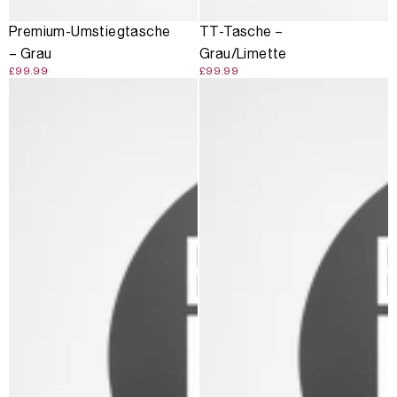
Premium-Umstiegtasche
TT-Tasche –
– Grau
Grau/Limette
£99.99
£99.99