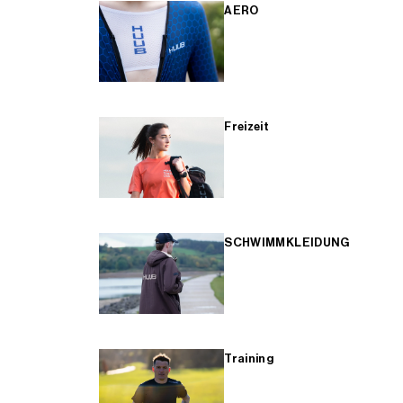
AERO
Freizeit
SCHWIMMKLEIDUNG
Training