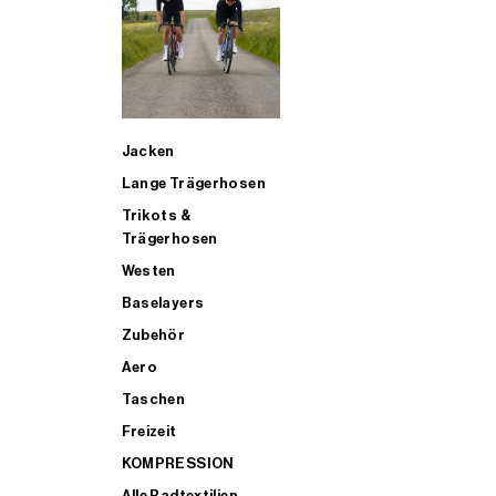
SUP
Jacken
ALLE TRIATHLONARTIKEL FÜR MÄNNER KAUFEN
Lange Trägerhosen
Trikots &
Trägerhosen
Westen
Baselayers
Zubehör
Aero
Taschen
Freizeit
KOMPRESSION
Alle Radtextilien