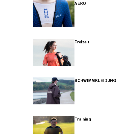
AERO
Freizeit
SCHWIMMKLEIDUNG
Training