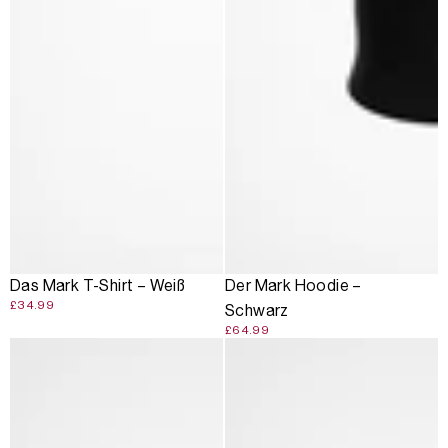
AUSVERKAUFT
Das Mark T-Shirt – Weiß
Der Mark Hoodie –
£34.99
Schwarz
£64.99