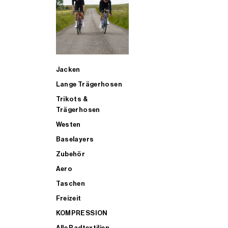
SUP
Jacken
ALLE TRIATHLONARTIKEL FÜR MÄNNER KAUFEN
Lange Trägerhosen
Trikots &
Trägerhosen
Westen
Baselayers
Zubehör
Aero
Taschen
Freizeit
KOMPRESSION
Alle Radtextilien