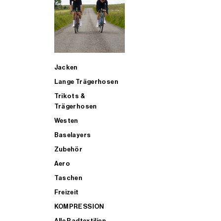
SUP
Jacken
ALLE TRIATHLONARTIKEL FÜR MÄNNER KAUFEN
Lange Trägerhosen
Trikots &
Trägerhosen
Westen
Baselayers
Zubehör
Aero
Taschen
Freizeit
KOMPRESSION
Alle Radtextilien