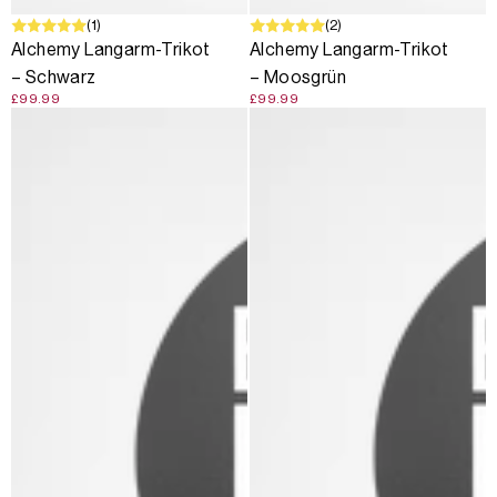
(1)
(2)
Alchemy Langarm-Trikot
Alchemy Langarm-Trikot
– Schwarz
– Moosgrün
£99.99
£99.99