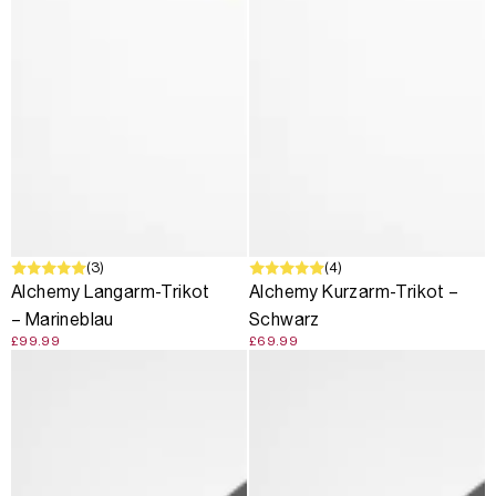
(3)
(4)
Alchemy Langarm-Trikot
Alchemy Kurzarm-Trikot –
– Marineblau
Schwarz
£99.99
£69.99