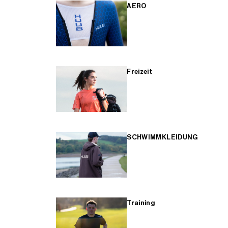
AERO
Freizeit
SCHWIMMKLEIDUNG
Training