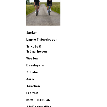
SUP
Jacken
ALLE TRIATHLONARTIKEL FÜR MÄNNER KAUFEN
Lange Trägerhosen
Trikots &
Trägerhosen
Westen
Baselayers
Zubehör
Aero
Taschen
Freizeit
KOMPRESSION
Alle Radtextilien