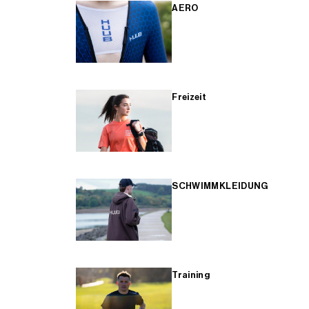
AERO
Freizeit
SCHWIMMKLEIDUNG
Training