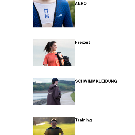
AERO
Freizeit
SCHWIMMKLEIDUNG
Training