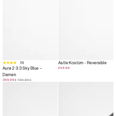
SALE
(5)
Astle Kostüm - Reversible
Aura 2 3:3 Sky Blue –
£59.99
Damen
399,99 £
499,99 £