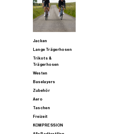
SUP
Jacken
ALLE TRIATHLONARTIKEL FÜR MÄNNER KAUFEN
Lange Trägerhosen
Trikots &
Trägerhosen
Westen
Baselayers
Zubehör
Aero
Taschen
Freizeit
KOMPRESSION
Alle Radtextilien