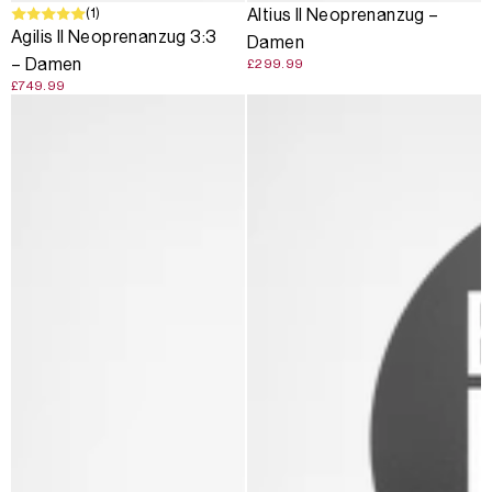
(1)
Altius II Neoprenanzug –
Agilis II Neoprenanzug 3:3
Damen
– Damen
£299.99
£749.99