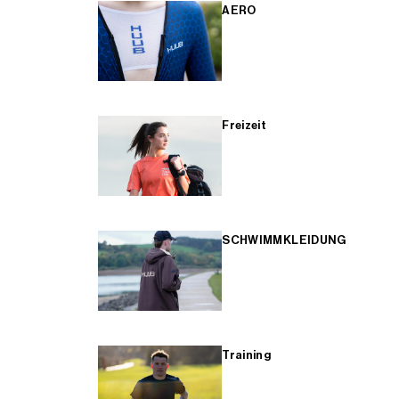
AERO
Freizeit
SCHWIMMKLEIDUNG
Training