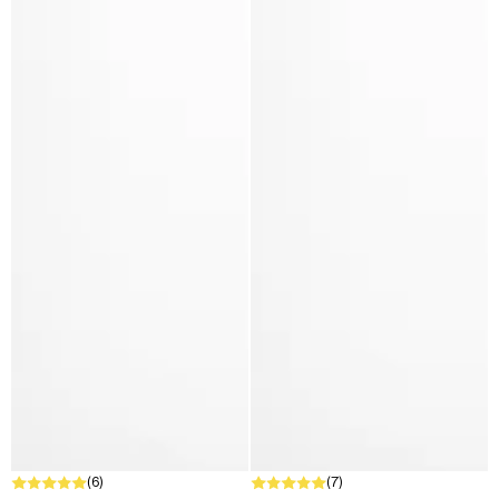
(6)
(7)