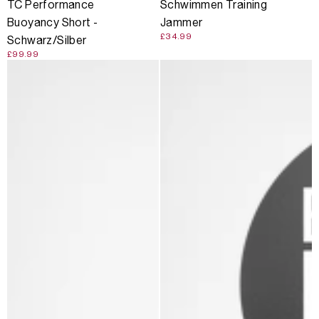
TC Performance
Schwimmen Training
Buoyancy Short -
Jammer
£34.99
Schwarz/Silber
£99.99