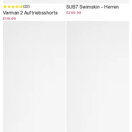
(22)
SUB7 Swimskin – Herren
Varman 2 Auftriebsshorts
£299.99
£119.99