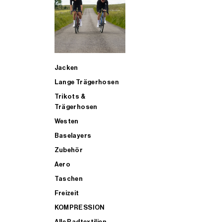
SUP
Jacken
ALLE TRIATHLONARTIKEL FÜR MÄNNER KAUFEN
Lange Trägerhosen
Trikots &
Trägerhosen
Westen
Baselayers
Zubehör
Aero
Taschen
Freizeit
KOMPRESSION
Alle Radtextilien