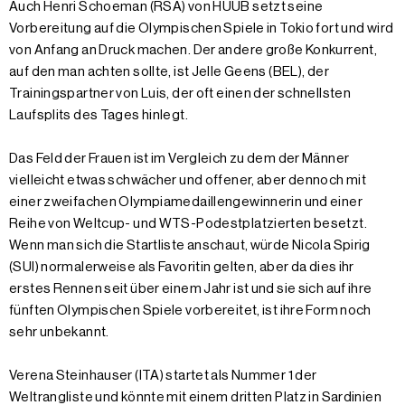
Auch Henri Schoeman (RSA) von HUUB setzt seine
Vorbereitung auf die Olympischen Spiele in Tokio fort und wird
von Anfang an Druck machen. Der andere große Konkurrent,
auf den man achten sollte, ist Jelle Geens (BEL), der
Trainingspartner von Luis, der oft einen der schnellsten
Laufsplits des Tages hinlegt.
Das Feld der Frauen ist im Vergleich zu dem der Männer
vielleicht etwas schwächer und offener, aber dennoch mit
einer zweifachen Olympiamedaillengewinnerin und einer
Reihe von Weltcup- und WTS-Podestplatzierten besetzt.
Wenn man sich die Startliste anschaut, würde Nicola Spirig
(SUI) normalerweise als Favoritin gelten, aber da dies ihr
erstes Rennen seit über einem Jahr ist und sie sich auf ihre
fünften Olympischen Spiele vorbereitet, ist ihre Form noch
sehr unbekannt.
Verena Steinhauser (ITA) startet als Nummer 1 der
Weltrangliste und könnte mit einem dritten Platz in Sardinien