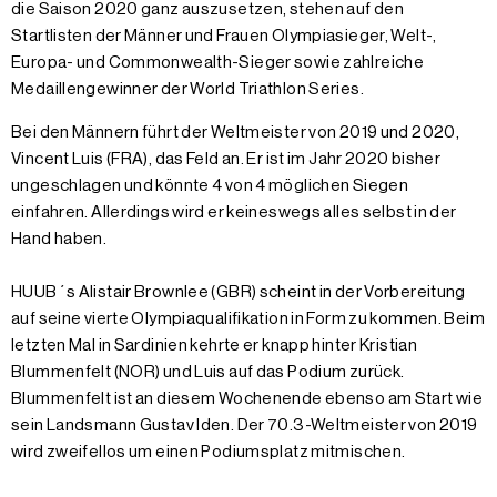
die Saison 2020 ganz auszusetzen, stehen auf den
Startlisten der Männer und Frauen Olympiasieger, Welt-,
Europa- und Commonwealth-Sieger sowie zahlreiche
Medaillengewinner der World Triathlon Series.
Bei den Männern führt der Weltmeister von 2019 und 2020,
Vincent Luis (FRA), das Feld an. Er ist im Jahr 2020 bisher
ungeschlagen und könnte 4 von 4 möglichen Siegen
einfahren. Allerdings wird er keineswegs alles selbst in der
Hand haben.
HUUB´s Alistair Brownlee (GBR) scheint in der Vorbereitung
auf seine vierte Olympiaqualifikation in Form zu kommen. Beim
letzten Mal in Sardinien kehrte er knapp hinter Kristian
Blummenfelt (NOR) und Luis auf das Podium zurück.
Blummenfelt ist an diesem Wochenende ebenso am Start wie
sein Landsmann Gustav Iden. Der 70.3-Weltmeister von 2019
wird zweifellos um einen Podiumsplatz mitmischen.