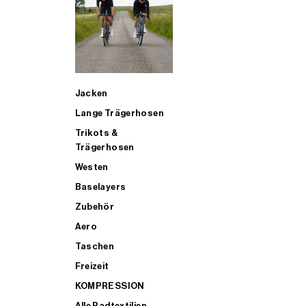
SUP
Jacken
ALLE TRIATHLONARTIKEL FÜR MÄNNER KAUFEN
Lange Trägerhosen
Trikots &
Trägerhosen
Westen
Baselayers
Zubehör
Aero
Taschen
Freizeit
KOMPRESSION
Alle Radtextilien