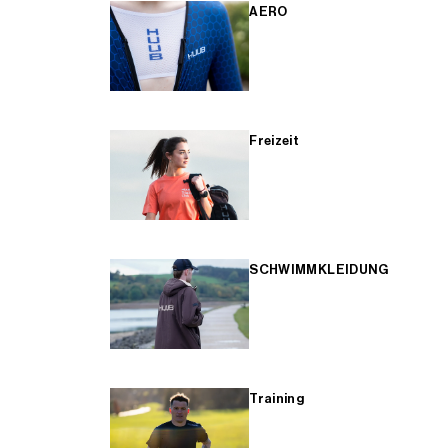
AERO
Freizeit
SCHWIMMKLEIDUNG
Training