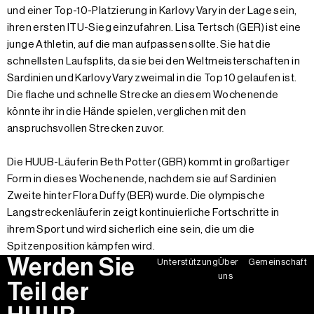
und einer Top-10-Platzierung in Karlovy Vary in der Lage sein,
ihren ersten ITU-Sieg einzufahren. Lisa Tertsch (GER) ist eine
junge Athletin, auf die man aufpassen sollte. Sie hat die
schnellsten Laufsplits, da sie bei den Weltmeisterschaften in
Sardinien und Karlovy Vary zweimal in die Top 10 gelaufen ist.
Die flache und schnelle Strecke an diesem Wochenende
könnte ihr in die Hände spielen, verglichen mit den
anspruchsvollen Strecken zuvor.
Die HUUB-Läuferin Beth Potter (GBR) kommt in großartiger
Form in dieses Wochenende, nachdem sie auf Sardinien
Zweite hinter Flora Duffy (BER) wurde. Die olympische
Langstreckenläuferin zeigt kontinuierliche Fortschritte in
ihrem Sport und wird sicherlich eine sein, die um die
Spitzenposition kämpfen wird.
Werden Sie
Unterstützung
Über
Gemeinschaft
uns
Teil der