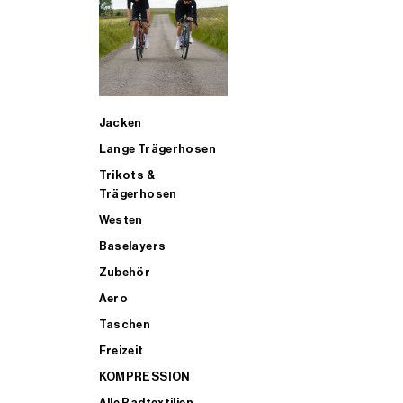
SUP
Jacken
ALLE TRIATHLONARTIKEL FÜR MÄNNER KAUFEN
Lange Trägerhosen
Trikots &
Trägerhosen
Westen
Baselayers
Zubehör
Aero
Taschen
Freizeit
KOMPRESSION
Alle Radtextilien