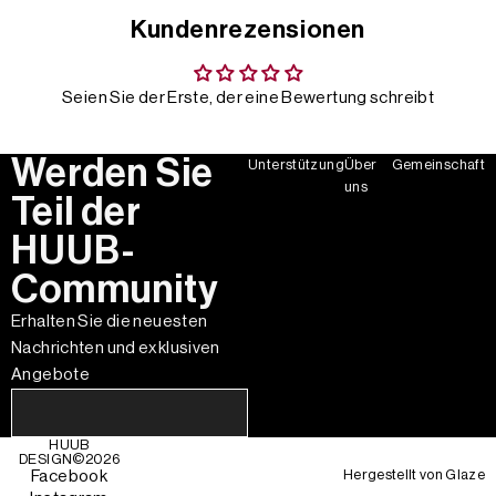
Kundenrezensionen
Seien Sie der Erste, der eine Bewertung schreibt
Werden Sie
Unterstützung
Über
Gemeinschaft
uns
Teil der
HUUB-
Community
Erhalten Sie die neuesten
Nachrichten und exklusiven
Angebote
HUUB
DESIGN©
2026
Hergestellt von
Glaze
Facebook