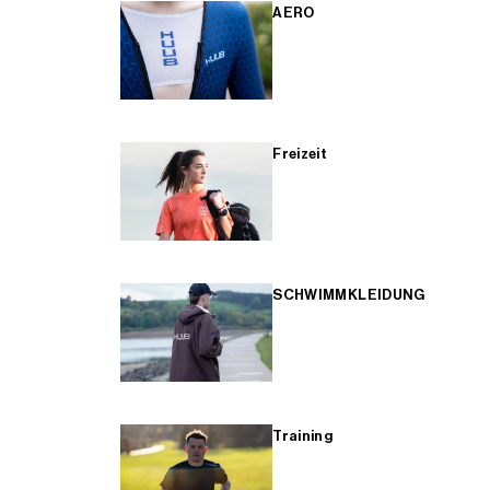
AERO
Freizeit
SCHWIMMKLEIDUNG
Training