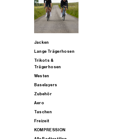
SUP
Jacken
ALLE TRIATHLONARTIKEL FÜR MÄNNER KAUFEN
Lange Trägerhosen
Trikots &
Trägerhosen
Westen
Baselayers
Zubehör
Aero
Taschen
Freizeit
KOMPRESSION
Alle Radtextilien