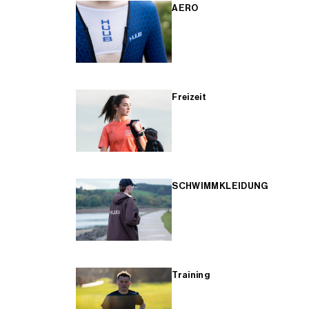
AERO
Freizeit
SCHWIMMKLEIDUNG
Training