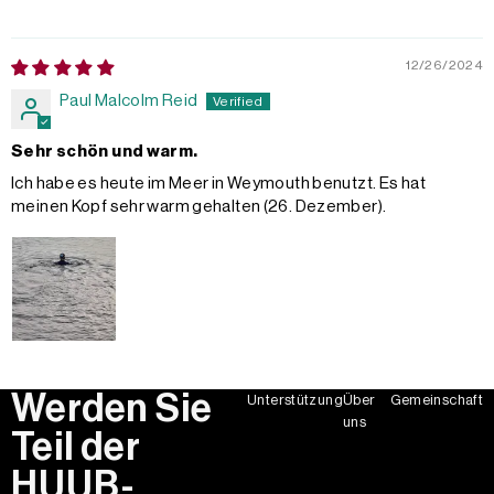
12/26/2024
Paul Malcolm Reid
Sehr schön und warm.
Ich habe es heute im Meer in Weymouth benutzt. Es hat
meinen Kopf sehr warm gehalten (26. Dezember).
Werden Sie
Unterstützung
Über
Gemeinschaft
uns
Teil der
HUUB-