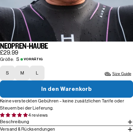
NEOPREN-HAUBE
£29.99
S
Größe:
VORRÄTIG
S
M
L
Size Guide
In den Warenkorb
Keine versteckten Gebühren – keine zusätzlichen Tarife oder
Steuern bei der Lieferung.
4 reviews
Beschreibung
Versand & Rücksendungen