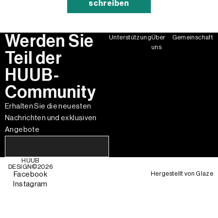
schreiben
Werden Sie
Unterstützung
Über
Gemeinschaft
uns
Teil der
HUUB-
Community
Erhalten Sie die neuesten
Nachrichten und exklusiven
Angebote
HUUB
DESIGN©
2026
Hergestellt von
Glaze
Facebook
Instagram