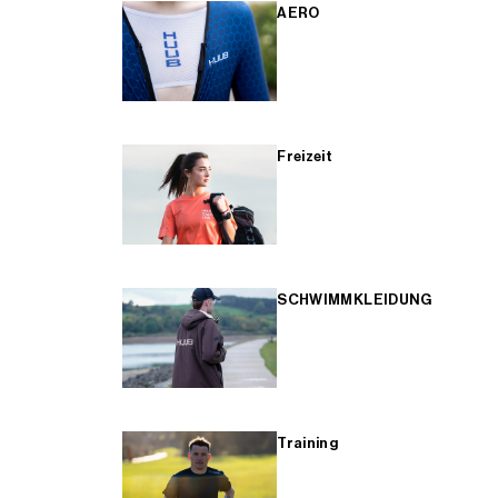
AERO
Freizeit
SCHWIMMKLEIDUNG
Training