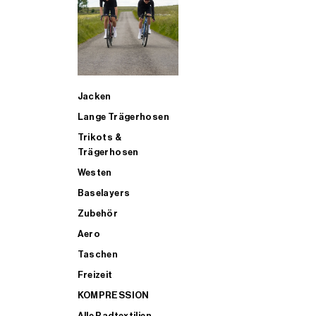
SUP
Jacken
ALLE TRIATHLONARTIKEL FÜR MÄNNER KAUFEN
Lange Trägerhosen
Trikots &
Trägerhosen
Westen
Baselayers
Zubehör
Aero
Taschen
Freizeit
KOMPRESSION
Alle Radtextilien