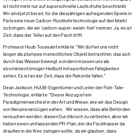
ist nicht mehr nur auf superschnelle Laufschuhe beschränkt.
Wir sind jetzt bereit, für die diesjährigen aufregenden Spiele in
Paris eine neue Carbon-Rückkehrtechnologie auf den Markt
zu bringen, die wir 'carbon-super-swish-fish' nennen. Ja, es ist
Zeit, dass der Teller auf den Fisch trifft.
Professor Huub Toussaint erklärte: "Wir dürfen uns nicht
länger als plumpes menschliches Objekt betrachten, das sich
durch das Wasser bewegt, sondern müssen uns als
stromlinienförmiger Heilbutt mit sportlichen Fähigkeiten
sehen. Es ist an der Zeit, dass die Rekorde fallen."
Dean Jackson, HUUB-Eigentümer und Leiter der Fish-Tale-
Technologie, erklärte: "Dieser Anzug ist ein
Paradigmenwechsel in der Art und Weise, wie wir das Design
von Neoprenanzügen sehen... Wir wissen, dass alle Behörden
versuchen werden, diesen Durchbruch zu verbieten, aber wir
haben einen umfassenden PR-Plan, der die Fischhasser da
draußen in die Knie zwingen sollte, da wir glauben, dass