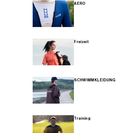
AERO
Freizeit
SCHWIMMKLEIDUNG
Training