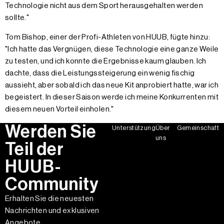
Technologie nicht aus dem Sport herausgehalten werden
sollte."
Tom Bishop, einer der Profi-Athleten von HUUB, fügte hinzu:
"Ich hatte das Vergnügen, diese Technologie eine ganze Weile
zu testen, und ich konnte die Ergebnisse kaum glauben. Ich
dachte, dass die Leistungssteigerung ein wenig fischig
aussieht, aber sobald ich das neue Kit anprobiert hatte, war ich
begeistert. In dieser Saison werde ich meine Konkurrenten mit
diesem neuen Vorteil einholen."
Werden Sie
Unterstützung
Über
Gemeinschaft
uns
Teil der
HUUB-
Community
Erhalten Sie die neuesten
Nachrichten und exklusiven
Angebote