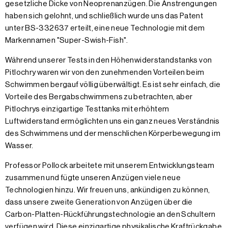
gesetzliche Dicke von Neoprenanzügen. Die Anstrengungen
haben sich gelohnt, und schließlich wurde uns das Patent
unter BS-332637 erteilt, eine neue Technologie mit dem
Markennamen "Super-Swish-Fish".
Während unserer Tests in den Höhenwiderstandstanks von
Pitlochry waren wir von den zunehmenden Vorteilen beim
Schwimmen bergauf völlig überwältigt. Es ist sehr einfach, die
Vorteile des Bergabschwimmens zu betrachten, aber
Pitlochrys einzigartige Testtanks mit erhöhtem
Luftwiderstand ermöglichten uns ein ganz neues Verständnis
des Schwimmens und der menschlichen Körperbewegung im
Wasser.
Professor Pollock arbeitete mit unserem Entwicklungsteam
zusammen und fügte unseren Anzügen viele neue
Technologien hinzu. Wir freuen uns, ankündigen zu können,
dass unsere zweite Generation von Anzügen über die
Carbon-Platten-Rückführungstechnologie an den Schultern
verfügen wird. Diese einzigartige physikalische Kraftrückgabe