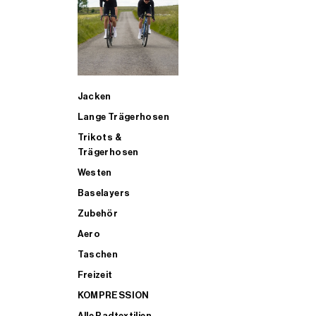
SUP
Jacken
ALLE TRIATHLONARTIKEL FÜR MÄNNER KAUFEN
Lange Trägerhosen
Trikots &
Trägerhosen
Westen
Baselayers
Zubehör
Aero
Taschen
Freizeit
KOMPRESSION
Alle Radtextilien