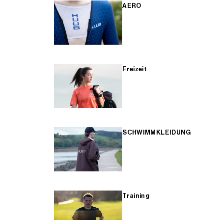
AERO
Freizeit
SCHWIMMKLEIDUNG
Training