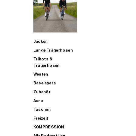
SUP
Jacken
ALLE TRIATHLONARTIKEL FÜR MÄNNER KAUFEN
Lange Trägerhosen
Trikots &
Trägerhosen
Westen
Baselayers
Zubehör
Aero
Taschen
Freizeit
KOMPRESSION
Alle Radtextilien