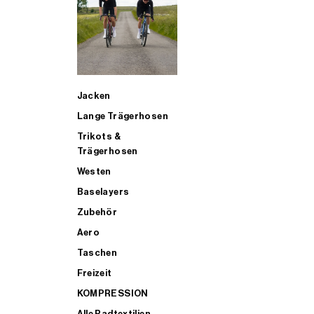
SUP
Jacken
ALLE TRIATHLONARTIKEL FÜR MÄNNER KAUFEN
Lange Trägerhosen
Trikots &
Trägerhosen
Westen
Baselayers
Zubehör
Aero
Taschen
Freizeit
KOMPRESSION
Alle Radtextilien