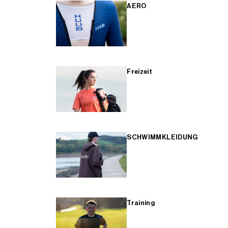
AERO
Freizeit
SCHWIMMKLEIDUNG
Training