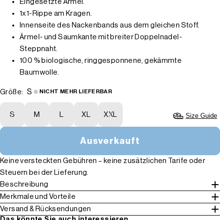
Eingesetzte Ärmel.
1x1-Rippe am Kragen.
Innenseite des Nackenbands aus dem gleichen Stoff.
Ärmel- und Saumkante mit breiter Doppelnadel-
Steppnaht.
100 % biologische, ringgesponnene, gekämmte
Baumwolle.
S
Größe:
NICHT MEHR LIEFERBAR
S
M
L
XL
XXL
Size Guide
Ausverkauft
Keine versteckten Gebühren – keine zusätzlichen Tarife oder
Steuern bei der Lieferung.
Beschreibung
Merkmale und Vorteile
Versand & Rücksendungen
Das könnte Sie auch interessieren