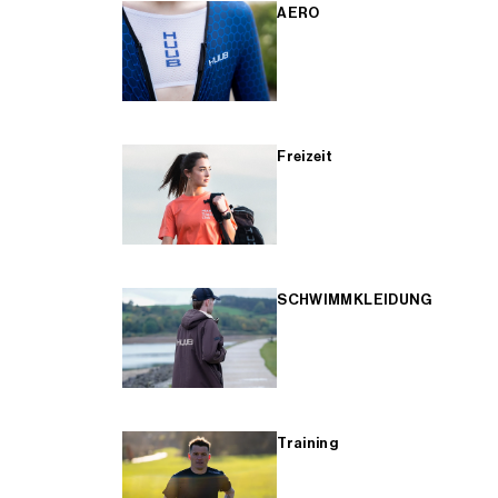
AERO
Freizeit
SCHWIMMKLEIDUNG
Training