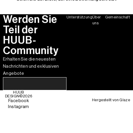
Werden Sie
Unterstützung
Über
Gemeinschaft
uns
Teil der
HUUB-
Community
Erhalten Sie die neuesten
Nachrichten und exklusiven
Angebote
HUUB
DESIGN©
2026
Hergestellt von
Glaze
Facebook
Instagram