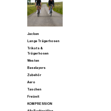
SUP
Jacken
ALLE TRIATHLONARTIKEL FÜR MÄNNER KAUFEN
Lange Trägerhosen
Trikots &
Trägerhosen
Westen
Baselayers
Zubehör
Aero
Taschen
Freizeit
KOMPRESSION
Alle Radtextilien