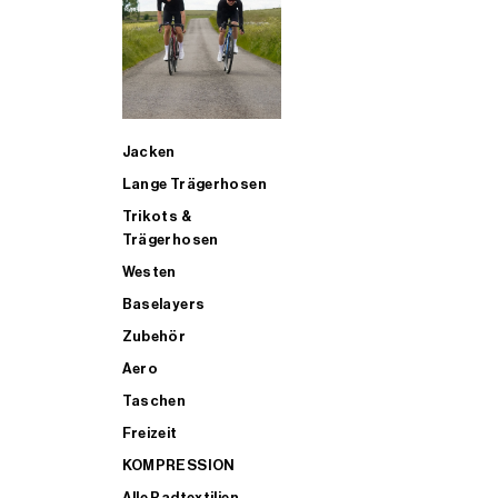
SUP
Jacken
ALLE TRIATHLONARTIKEL FÜR MÄNNER KAUFEN
Lange Trägerhosen
Trikots &
Trägerhosen
Westen
Baselayers
Zubehör
Aero
Taschen
Freizeit
KOMPRESSION
Alle Radtextilien