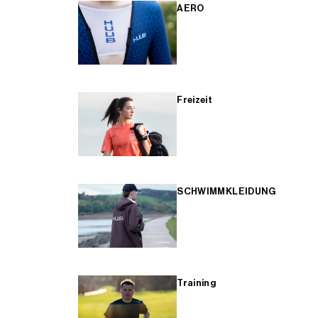
AERO
Freizeit
SCHWIMMKLEIDUNG
Training