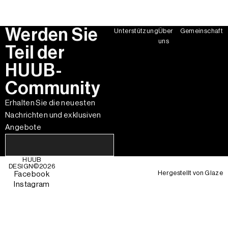
Werden Sie
Unterstützung
Über
Gemeinschaft
uns
Teil der
HUUB-
Community
Erhalten Sie die neuesten
Nachrichten und exklusiven
Angebote
HUUB
DESIGN©
2026
Hergestellt von
Glaze
Facebook
Instagram