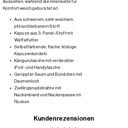
Aussehen, während die Innenseite für
Komfort weich gebürstet ist.
Aus schwerem, sehr weichem,
pfirsichfarbenem Stoff.
Kapuze aus 3-Panel-Stoff mit
Waffelfutter.
Selbstfärbende, flache, klobige
Kapuzenkordeln.
Kängurutasche mit verdeckter
iPod- und Handytasche.
Gerippter Saum und Bündchen mit
Daumenloch.
Zwillingsnadelnähte mit
Nackenband und Nackenpasse im
Rücken.
Kundenrezensionen