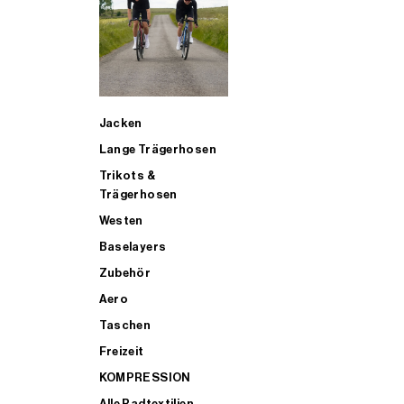
SUP
Jacken
ALLE TRIATHLONARTIKEL FÜR MÄNNER KAUFEN
Lange Trägerhosen
Trikots &
Trägerhosen
Westen
Baselayers
Zubehör
Aero
Taschen
Freizeit
KOMPRESSION
Alle Radtextilien