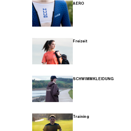
AERO
Freizeit
SCHWIMMKLEIDUNG
Training