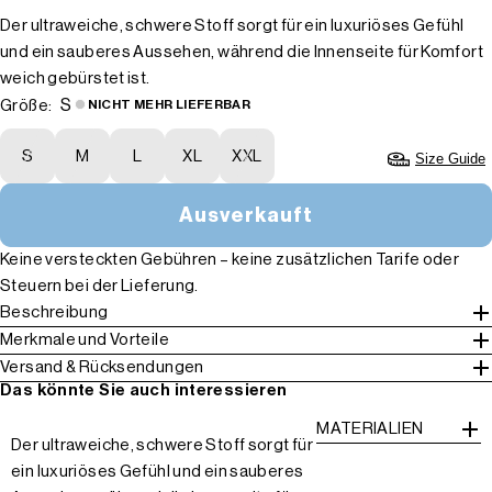
Der ultraweiche, schwere Stoff sorgt für ein luxuriöses Gefühl
und ein sauberes Aussehen, während die Innenseite für Komfort
weich gebürstet ist.
S
Größe:
NICHT MEHR LIEFERBAR
S
M
L
XL
XXL
Size Guide
Ausverkauft
Keine versteckten Gebühren – keine zusätzlichen Tarife oder
Steuern bei der Lieferung.
Beschreibung
Merkmale und Vorteile
Versand & Rücksendungen
Das könnte Sie auch interessieren
MATERIALIEN
Der ultraweiche, schwere Stoff sorgt für
ein luxuriöses Gefühl und ein sauberes