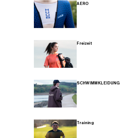
AERO
Freizeit
SCHWIMMKLEIDUNG
Training