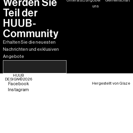
Werden Sie
Unterstützung
Über
Gemeinschaft
uns
Teil der
HUUB-
Community
Erhalten Sie die neuesten
Nachrichten und exklusiven
Angebote
HUUB
DESIGN©
2026
Hergestellt von
Glaze
Facebook
Instagram