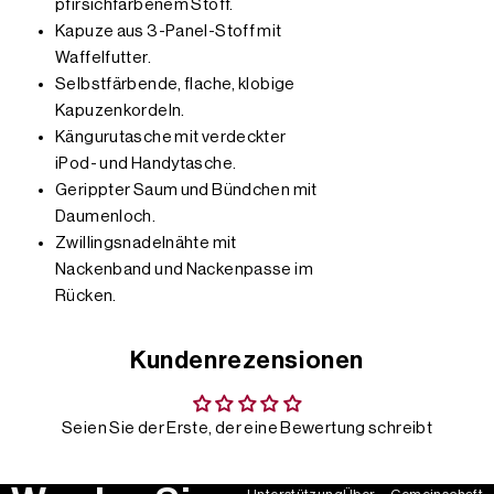
pfirsichfarbenem Stoff.
Kapuze aus 3-Panel-Stoff mit
Waffelfutter.
Selbstfärbende, flache, klobige
Kapuzenkordeln.
Kängurutasche mit verdeckter
iPod- und Handytasche.
Gerippter Saum und Bündchen mit
Daumenloch.
Zwillingsnadelnähte mit
Nackenband und Nackenpasse im
Rücken.
Kundenrezensionen
Seien Sie der Erste, der eine Bewertung schreibt