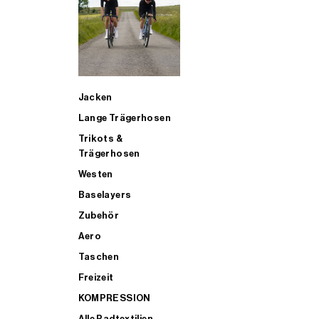
SUP
Jacken
ALLE TRIATHLONARTIKEL FÜR MÄNNER KAUFEN
Lange Trägerhosen
Trikots &
Trägerhosen
Westen
Baselayers
Zubehör
Aero
Taschen
Freizeit
KOMPRESSION
Alle Radtextilien