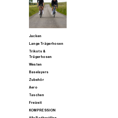
SUP
Jacken
ALLE TRIATHLONARTIKEL FÜR MÄNNER KAUFEN
Lange Trägerhosen
Trikots &
Trägerhosen
Westen
Baselayers
Zubehör
Aero
Taschen
Freizeit
KOMPRESSION
Alle Radtextilien