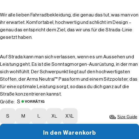
Wir alle lieben Fahrradbekleidung, die genau das tut, was man von
ihr erwartet. Komfortabel, hochwertig und schlicht im Design –
genau das entspricht dem Ziel, das wir uns für die Strada-Linie
gesetzt haben.
Auf Strada kann man sich verlassen, wenn es um Aussehen und
Leistung geht. Es ist die Sonntagmorgen-Ausrüstung, in der man
sich wohlfühlt. Der Schwerpunkt liegt auf den hochwertigsten
Stoffen, der Arms Neutral™ Passform und einem Sitzpolster, das
für eine optimale Leistung sorgt, sodass du dich ganz auf die
Straße konzentrieren kannst.
S
Größe:
VORRÄTIG
S
M
L
XL
XXL
Size Guide
In den Warenkorb