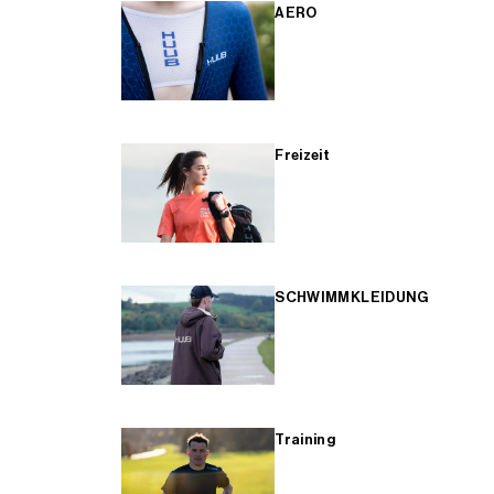
AERO
Freizeit
SCHWIMMKLEIDUNG
Training