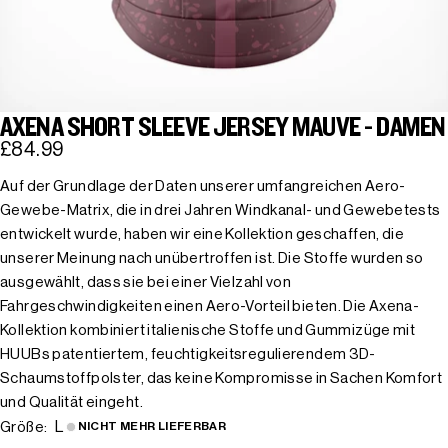
AXENA SHORT SLEEVE JERSEY MAUVE - DAMEN
£84.99
Auf der Grundlage der Daten unserer umfangreichen Aero-
Gewebe-Matrix, die in drei Jahren Windkanal- und Gewebetests
entwickelt wurde, haben wir eine Kollektion geschaffen, die
unserer Meinung nach unübertroffen ist. Die Stoffe wurden so
ausgewählt, dass sie bei einer Vielzahl von
Fahrgeschwindigkeiten einen Aero-Vorteil bieten. Die Axena-
Kollektion kombiniert italienische Stoffe und Gummizüge mit
HUUBs patentiertem, feuchtigkeitsregulierendem 3D-
Schaumstoffpolster, das keine Kompromisse in Sachen Komfort
und Qualität eingeht.
L
Größe:
NICHT MEHR LIEFERBAR