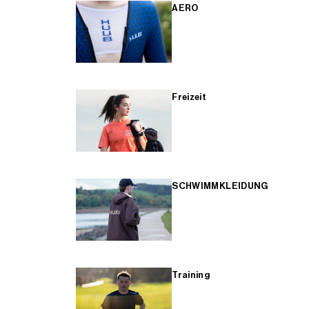
AERO
Freizeit
SCHWIMMKLEIDUNG
Training