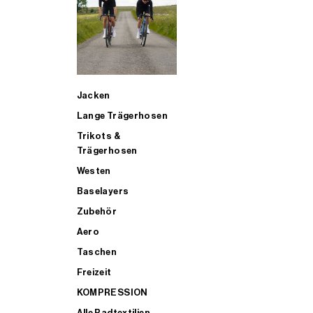
SUP
Jacken
ALLE TRIATHLONARTIKEL FÜR MÄNNER KAUFEN
Lange Trägerhosen
Trikots &
Trägerhosen
Westen
Baselayers
Zubehör
Aero
Taschen
Freizeit
KOMPRESSION
Alle Radtextilien