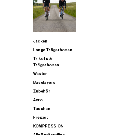
SUP
Jacken
ALLE TRIATHLONARTIKEL FÜR MÄNNER KAUFEN
Lange Trägerhosen
Trikots &
Trägerhosen
Westen
Baselayers
Zubehör
Aero
Taschen
Freizeit
KOMPRESSION
Alle Radtextilien