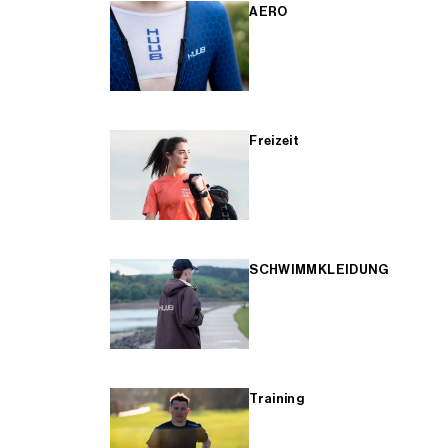
AERO
Freizeit
SCHWIMMKLEIDUNG
Training