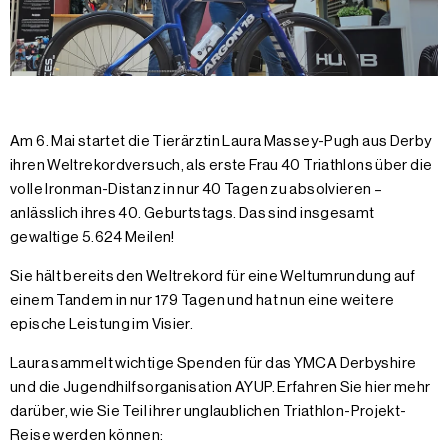
Am 6. Mai startet die Tierärztin Laura Massey-Pugh aus Derby
ihren Weltrekordversuch, als erste Frau 40 Triathlons über die
volle Ironman-Distanz in nur 40 Tagen zu absolvieren –
anlässlich ihres 40. Geburtstags. Das sind insgesamt
gewaltige 5.624 Meilen!
Sie hält bereits den Weltrekord für eine Weltumrundung auf
einem Tandem in nur 179 Tagen und hat nun eine weitere
epische Leistung im Visier.
Laura sammelt wichtige Spenden für das YMCA Derbyshire
und die Jugendhilfsorganisation AYUP. Erfahren Sie hier mehr
darüber, wie Sie Teil ihrer unglaublichen Triathlon-Projekt-
Reise werden können: