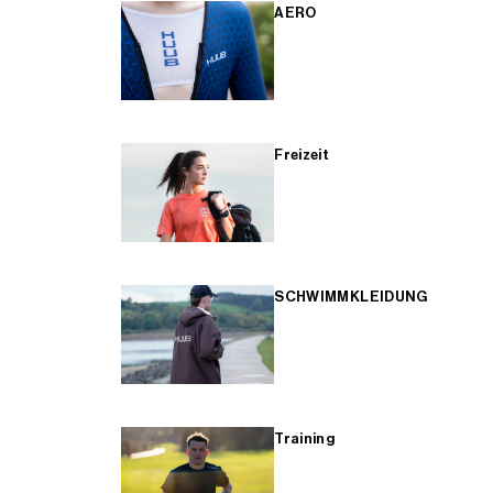
AERO
Freizeit
SCHWIMMKLEIDUNG
Training