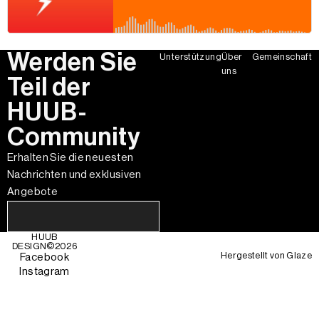
Werden Sie
Unterstützung
Über
Gemeinschaft
uns
Teil der
HUUB-
Community
Erhalten Sie die neuesten
Nachrichten und exklusiven
Angebote
HUUB
DESIGN©
2026
Hergestellt von
Glaze
Facebook
Instagram