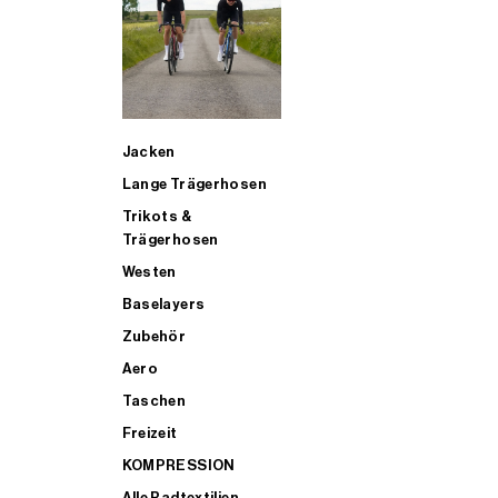
SUP
Jacken
ALLE TRIATHLONARTIKEL FÜR MÄNNER KAUFEN
Lange Trägerhosen
Trikots &
Trägerhosen
Westen
Baselayers
Zubehör
Aero
Taschen
Freizeit
KOMPRESSION
Alle Radtextilien