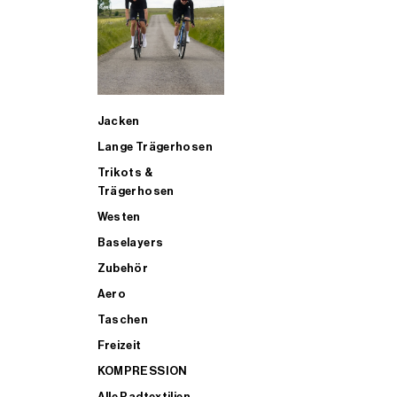
SUP
Jacken
ALLE TRIATHLONARTIKEL FÜR MÄNNER KAUFEN
Lange Trägerhosen
Trikots &
Trägerhosen
Westen
Baselayers
Zubehör
Aero
Taschen
Freizeit
KOMPRESSION
Alle Radtextilien