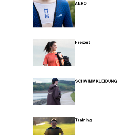
AERO
Freizeit
SCHWIMMKLEIDUNG
Training