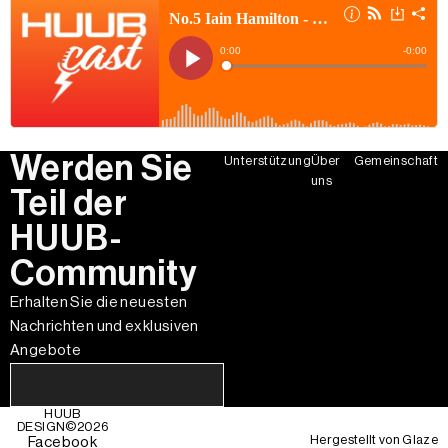
Werden Sie
Unterstützung
Über
Gemeinschaft
uns
Teil der
HUUB-
Community
Erhalten Sie die neuesten
Nachrichten und exklusiven
Angebote
HUUB
DESIGN©
2026
Hergestellt von
Glaze
Facebook