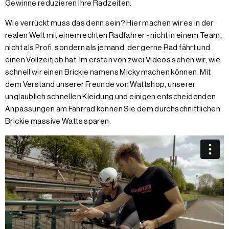
Gewinne reduzieren Ihre Radzeiten.
Wie verrückt muss das denn sein? Hier machen wir es in der
realen Welt mit einem echten Radfahrer - nicht in einem Team,
nicht als Profi, sondern als jemand, der gerne Rad fährt und
einen Vollzeitjob hat. Im ersten von zwei Videos sehen wir, wie
schnell wir einen Brickie namens Micky machen können. Mit
dem Verstand unserer Freunde von Wattshop, unserer
unglaublich schnellen Kleidung und einigen entscheidenden
Anpassungen am Fahrrad können Sie dem durchschnittlichen
Brickie massive Watts sparen.