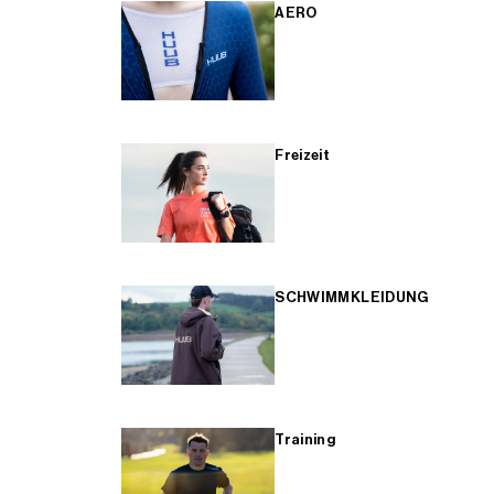
AERO
Freizeit
SCHWIMMKLEIDUNG
Training