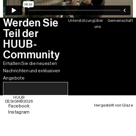
Werden Sie
Unterstützung
Über
Gemeinschaft
uns
Teil der
HUUB-
Community
Erhalten Sie die neuesten
Nachrichten und exklusiven
Angebote
HUUB
DESIGN©
2026
Hergestellt von
Glaze
Facebook
Instagram