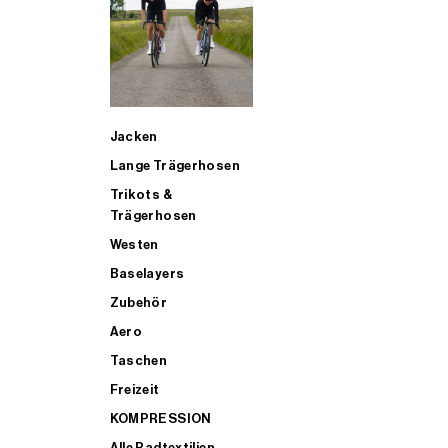
SUP
Jacken
ALLE TRIATHLONARTIKEL FÜR MÄNNER KAUFEN
Lange Trägerhosen
Trikots &
Trägerhosen
Westen
Baselayers
Zubehör
Aero
Taschen
Freizeit
KOMPRESSION
Alle Radtextilien