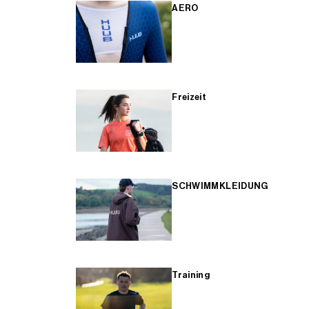
AERO
Freizeit
SCHWIMMKLEIDUNG
Training