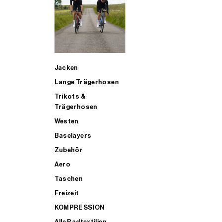
SUP
Jacken
ALLE TRIATHLONARTIKEL FÜR MÄNNER KAUFEN
Lange Trägerhosen
Trikots &
Trägerhosen
Westen
Baselayers
Zubehör
Aero
Taschen
Freizeit
KOMPRESSION
Alle Radtextilien