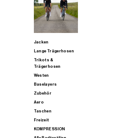
SUP
Jacken
ALLE TRIATHLONARTIKEL FÜR MÄNNER KAUFEN
Lange Trägerhosen
Trikots &
Trägerhosen
Westen
Baselayers
Zubehör
Aero
Taschen
Freizeit
KOMPRESSION
Alle Radtextilien