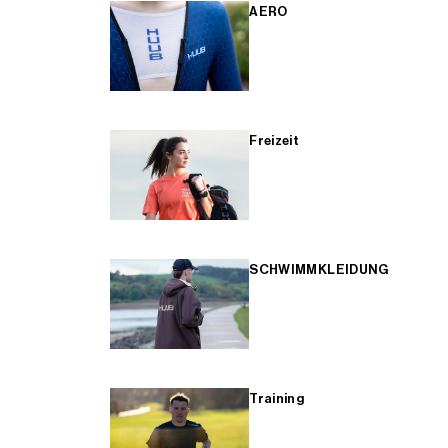
AERO
Freizeit
SCHWIMMKLEIDUNG
Training