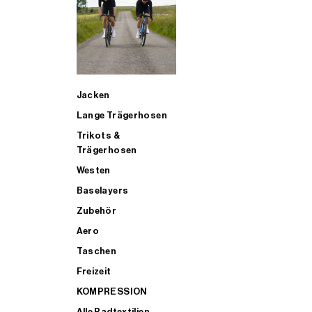
SUP
Jacken
ALLE TRIATHLONARTIKEL FÜR MÄNNER KAUFEN
Lange Trägerhosen
Trikots &
Trägerhosen
Westen
Baselayers
Zubehör
Aero
Taschen
Freizeit
KOMPRESSION
Alle Radtextilien