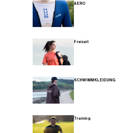
AERO
Freizeit
SCHWIMMKLEIDUNG
Training