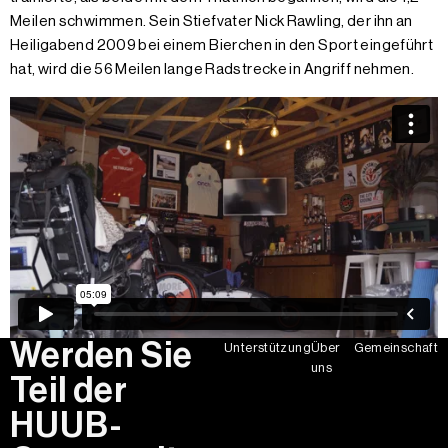
Meilen schwimmen. Sein Stiefvater Nick Rawling, der ihn an
Heiligabend 2009 bei einem Bierchen in den Sport eingeführt
hat, wird die 56 Meilen lange Radstrecke in Angriff nehmen.
Werden Sie
Unterstützung
Über
Gemeinschaft
uns
Teil der
HUUB-