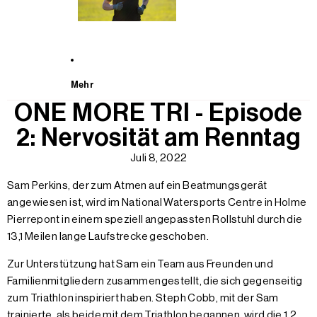
Mehr
ONE MORE TRI - Episode
2: Nervosität am Renntag
Juli 8, 2022
Sam Perkins, der zum Atmen auf ein Beatmungsgerät
angewiesen ist, wird im National Watersports Centre in Holme
Pierrepont in einem speziell angepassten Rollstuhl durch die
13,1 Meilen lange Laufstrecke geschoben.
Zur Unterstützung hat Sam ein Team aus Freunden und
Familienmitgliedern zusammengestellt, die sich gegenseitig
zum Triathlon inspiriert haben. Steph Cobb, mit der Sam
trainierte, als beide mit dem Triathlon begannen, wird die 1,2