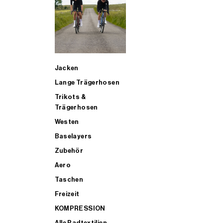
SUP
Jacken
ALLE TRIATHLONARTIKEL FÜR MÄNNER KAUFEN
Lange Trägerhosen
Trikots &
Trägerhosen
Westen
Baselayers
Zubehör
Aero
Taschen
Freizeit
KOMPRESSION
Alle Radtextilien