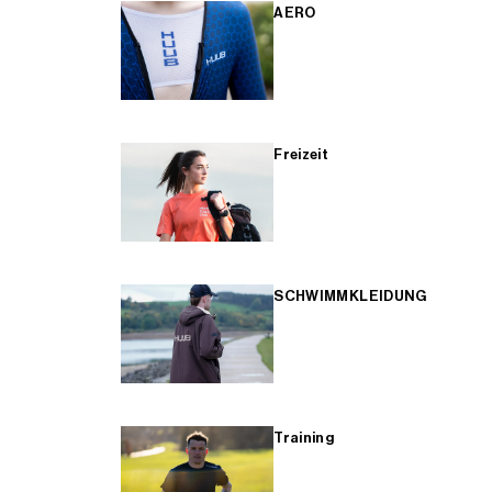
AERO
Freizeit
SCHWIMMKLEIDUNG
Training