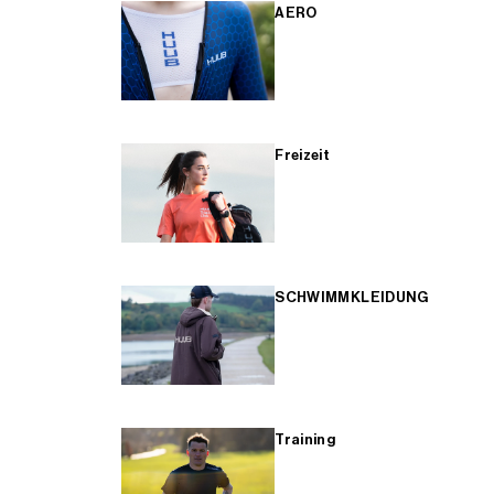
AERO
Freizeit
SCHWIMMKLEIDUNG
Training