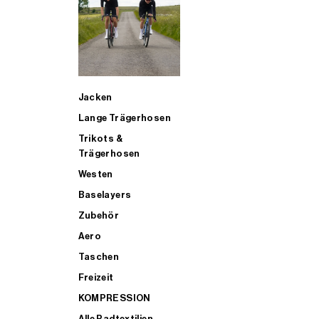
SUP
Jacken
ALLE TRIATHLONARTIKEL FÜR MÄNNER KAUFEN
Lange Trägerhosen
Trikots &
Trägerhosen
Westen
Baselayers
Zubehör
Aero
Taschen
Freizeit
KOMPRESSION
Alle Radtextilien