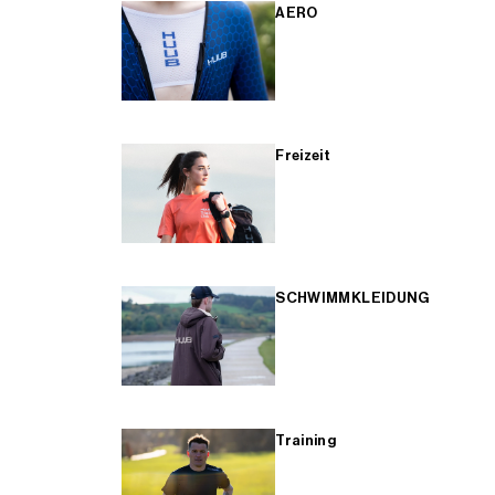
AERO
Freizeit
SCHWIMMKLEIDUNG
Training