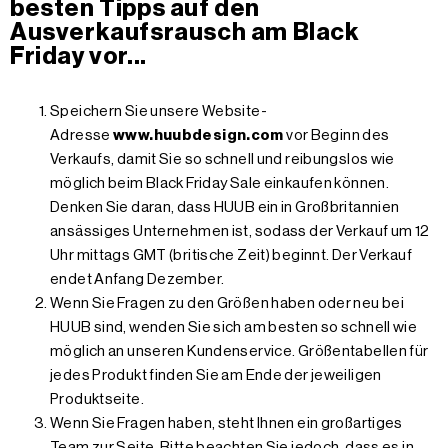
besten Tipps auf den
Ausverkaufsrausch am Black
Friday vor...
Speichern Sie unsere Website-
Adresse
www.huubdesign.com
vor Beginn des
Verkaufs, damit Sie so schnell und reibungslos wie
möglich beim Black Friday Sale einkaufen können.
Denken Sie daran, dass HUUB ein in Großbritannien
ansässiges Unternehmen ist, sodass der Verkauf um 12
Uhr mittags GMT (britische Zeit) beginnt. Der Verkauf
endet Anfang Dezember.
Wenn Sie Fragen zu den Größen haben oder neu bei
HUUB sind, wenden Sie sich am besten so schnell wie
möglich an unseren Kundenservice. Größentabellen für
jedes Produkt finden Sie am Ende der jeweiligen
Produktseite.
Wenn Sie Fragen haben, steht Ihnen ein großartiges
Team zur Seite. Bitte beachten Sie jedoch, dass es in