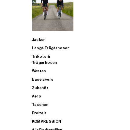
SUP
Jacken
ALLE TRIATHLONARTIKEL FÜR MÄNNER KAUFEN
Lange Trägerhosen
Trikots &
Trägerhosen
Westen
Baselayers
Zubehör
Aero
Taschen
Freizeit
KOMPRESSION
Alle Radtextilien