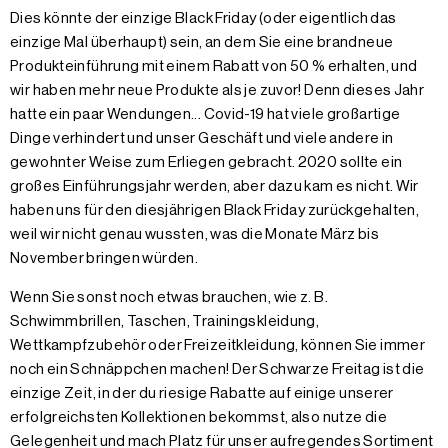
Dies könnte der einzige Black Friday (oder eigentlich das
einzige Mal überhaupt) sein, an dem Sie eine brandneue
Produkteinführung mit einem Rabatt von 50 % erhalten, und
wir haben mehr neue Produkte als je zuvor! Denn dieses Jahr
hatte ein paar Wendungen... Covid-19 hat viele großartige
Dinge verhindert und unser Geschäft und viele andere in
gewohnter Weise zum Erliegen gebracht. 2020 sollte ein
großes Einführungsjahr werden, aber dazu kam es nicht. Wir
haben uns für den diesjährigen Black Friday zurückgehalten,
weil wir nicht genau wussten, was die Monate März bis
November bringen würden.
Wenn Sie sonst noch etwas brauchen, wie z. B.
Schwimmbrillen, Taschen, Trainingskleidung,
Wettkampfzubehör oder Freizeitkleidung, können Sie immer
noch ein Schnäppchen machen! Der Schwarze Freitag ist die
einzige Zeit, in der du riesige Rabatte auf einige unserer
erfolgreichsten Kollektionen bekommst, also nutze die
Gelegenheit und mach Platz für unser aufregendes Sortiment