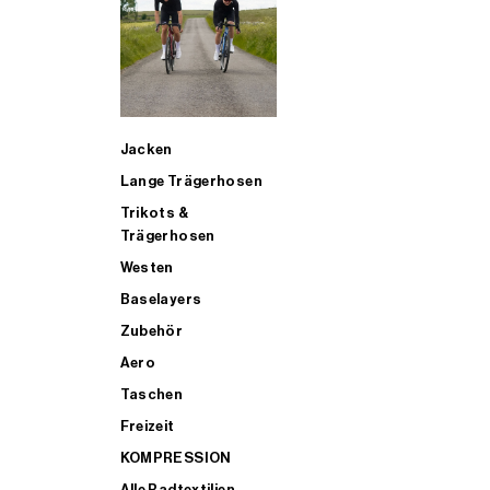
SUP
Jacken
ALLE TRIATHLONARTIKEL FÜR MÄNNER KAUFEN
Lange Trägerhosen
Trikots &
Trägerhosen
Westen
Baselayers
Zubehör
Aero
Taschen
Freizeit
KOMPRESSION
Alle Radtextilien