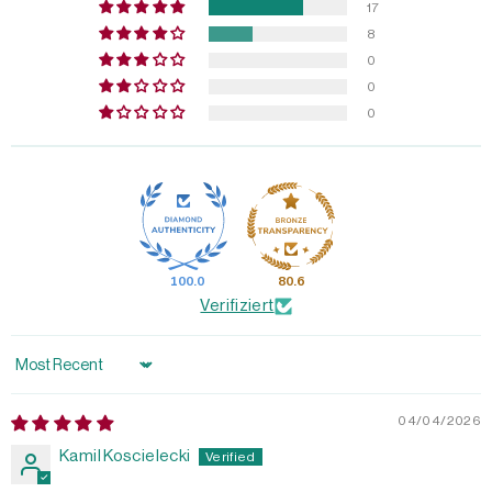
17
8
0
0
0
100.0
80.6
Verifiziert
Sort by
04/04/2026
Kamil Koscielecki