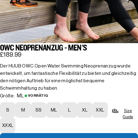
OWC NEOPRENANZUG - MEN'S
£189.99
Der HUUB OWC Open Water Swimming Neoprenanzug wurde
entwickelt, um fantastische Flexibilität zu bieten und gleichzeitig
den nötigen Auftrieb für eine möglichst bequeme
Schwimmhaltung zu haben.
ML
Größe:
VORRÄTIG
S
M
SS
ML
L
XL
XXL
Size
Guide
XXXL