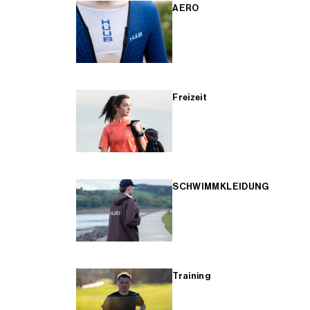
AERO
Freizeit
SCHWIMMKLEIDUNG
Training