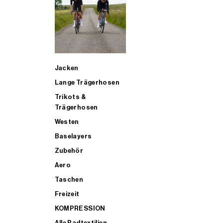
SUP
Jacken
ALLE TRIATHLONARTIKEL FÜR MÄNNER KAUFEN
Lange Trägerhosen
Trikots &
Trägerhosen
Westen
Baselayers
Zubehör
Aero
Taschen
Freizeit
KOMPRESSION
Alle Radtextilien