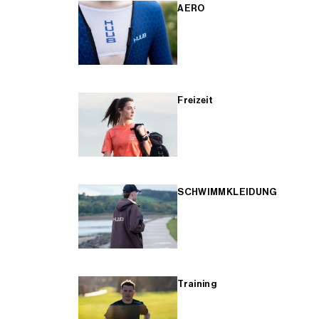
AERO
Freizeit
SCHWIMMKLEIDUNG
Training