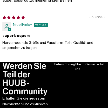
Super, passt gut zu meinen langen Beinen.
01/26/2026
Nigel Finley
super bequem
Hervorragende Größe und Passform. Tolle Qualität und
angenehm zu tragen.
Werden Sie
Unterstützung
Über
Gemeinschaft
uns
Teil der
HUUB-
Community
Erhalten Sie die neuesten
Nachrichten und exklusiven