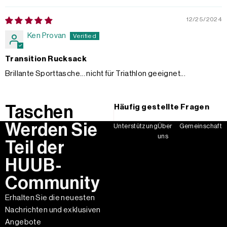
12/25/2024
Ken Provan
Transition Rucksack
Brillante Sporttasche... nicht für Triathlon geeignet...
Taschen
Häufig gestellte Fragen
Werden Sie
Unterstützung
Über
Gemeinschaft
uns
Teil der
HUUB-
Community
Erhalten Sie die neuesten
Nachrichten und exklusiven
Angebote