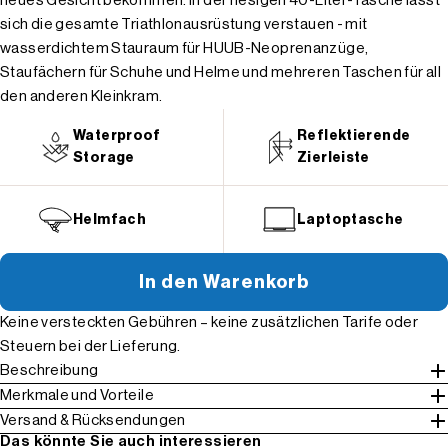
neues Gesicht bekommen. In der riesigen 40-Liter-Tasche lässt
sich die gesamte Triathlonausrüstung verstauen - mit
wasserdichtem Stauraum für HUUB-Neoprenanzüge,
Staufächern für Schuhe und Helme und mehreren Taschen für all
den anderen Kleinkram.
Waterproof
Reflektierende
Storage
Zierleiste
Helmfach
Laptoptasche
In den Warenkorb
Keine versteckten Gebühren – keine zusätzlichen Tarife oder
Steuern bei der Lieferung.
Beschreibung
Merkmale und Vorteile
Versand & Rücksendungen
Das könnte Sie auch interessieren