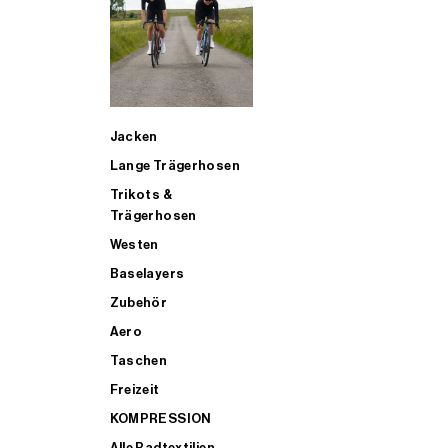
SUP
Jacken
ALLE TRIATHLONARTIKEL FÜR MÄNNER KAUFEN
Lange Trägerhosen
Trikots &
Trägerhosen
Westen
Baselayers
Zubehör
Aero
Taschen
Freizeit
KOMPRESSION
Alle Radtextilien