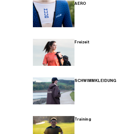
AERO
Freizeit
SCHWIMMKLEIDUNG
Training