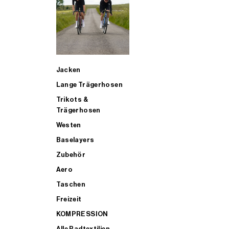
SUP
Jacken
ALLE TRIATHLONARTIKEL FÜR MÄNNER KAUFEN
Lange Trägerhosen
Trikots &
Trägerhosen
Westen
Baselayers
Zubehör
Aero
Taschen
Freizeit
KOMPRESSION
Alle Radtextilien