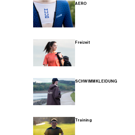
AERO
Freizeit
SCHWIMMKLEIDUNG
Training