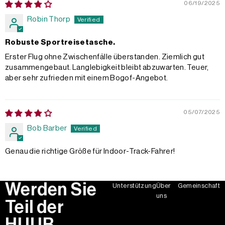
06/19/2025
Robin Thorp
Robuste Sportreisetasche.
Erster Flug ohne Zwischenfälle überstanden. Ziemlich gut
zusammengebaut. Langlebigkeit bleibt abzuwarten. Teuer,
aber sehr zufrieden mit einem Bogof-Angebot.
05/07/2025
Bob Barber
Genau die richtige Größe für Indoor-Track-Fahrer!
Werden Sie
Unterstützung
Über
Gemeinschaft
uns
Teil der
HUUB-